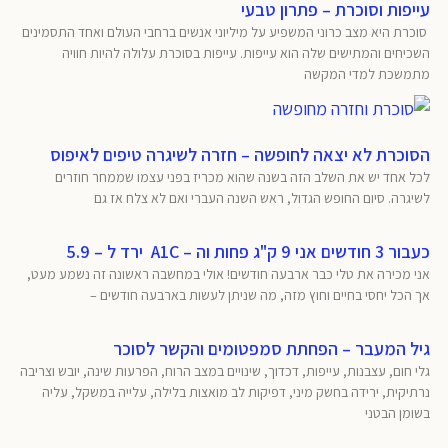
עייפות וסוכרת – פתרון טבעי
סוכרת היא מצב כרוני המשפיע על מיליוני אנשים ברחבי העולם ואחד התסמינים
השכיחים והמתישים שלה הוא עייפות. עייפות בסוכרת עלולה להיות חוויה
מתמשכת למדי המקשה
הסוכרת לא יצאה לחופשה – חזרה לשיגרה טיפים לאיפוס
לכל אחד יש את השלב הזה בשנה שהוא מכריז בפני עצמו שממחר חוזרים
לשיגרה. סיום החופש הגדול, ראש השנה העברי ואם לא צלח אז גם
כעבור 3 חודשים אני 9 ק"ג פחות וה – A1C ירד ל – 5.9
אני מכירה את טלי כבר ארבעה חודשים! אולי במחשבה ראשונה זה נשמע מעט,
אך הכל יחסי בחיים וחוץ מזה, מה שניתן לעשות בארבעה חודשים –
גיל המעבר – הפחתת סמפטומים והקשר לסוכר
גלי חום, עצבנות, עייפות, דכדוך, שינויים במצב הרוח, הפרעות שינה, יובש וצריבה
נרתיקית, ירידה בחשק מיני, דפיקות לב מואצות בלילה, עלייה במשקל, עליה
בשומן הבטני