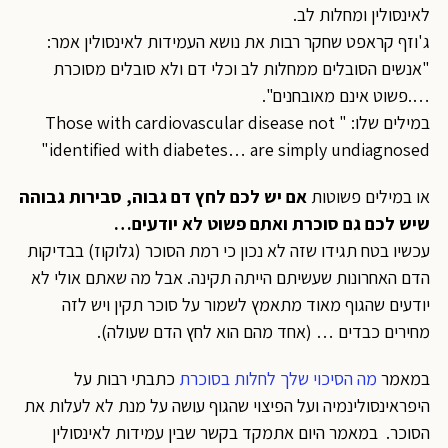
לאינסולין ומחלות לב.
ג'וזף קראפט שחקר רבות את נושא העמידות לאינסולין אמר:
"אנשים הסובלים ממחלות לב וכלי דם ולא סובלים מסוכרת
….פשוט אינם מאובחנים".
במילים שלו: " Those with cardiovascular disease not
identified with diabetes… are simply undiagnosed"
או במילים פשוטות
אם יש לכם לחץ דם גבוה, סבירות גבוהה
שיש לכם גם סוכרת ואתם פשוט לא יודעים…
עכשיו בטח תגידו שזה לא נכון כי רמת הסוכר (גלוקוז) בבדיקות
הדם האחרונות שעשיתם הייתה תקינה. אבל מה שאתם אולי לא
יודעים שהגוף מאוד מתאמץ לשמור על סוכר תקין ויש לזה
מחירים כבדים … (אחד מהם הוא לחץ הדם שעולה).
במאמר
מה הסיכוי שלך לחלות בסוכרת
כתבתי רבות על
היפראינסולינמיה ועל הפיצוי שהגוף עושה על מנת לא לעלות את
הסוכר. במאמר היום אתמקד בקשר שבין עמידות לאינסולין