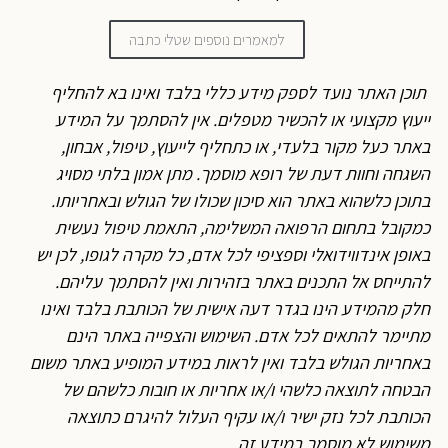
למאמרים נוספים שטלי כתבה
תוכן האתר נועד לספק מידע כללי בלבד ואינו בא להחליף
ייעוץ מקצועי או להכשיר מטפלים. אין להסתמך על המידע
באתר כעל מקור בלעדי, או כתחליף לייעוץ, טיפול, אבחון,
השגחה וחוות דעת של רופא מוסמך. מתן אמון בלתי מסויג
בתוכן כלשהוא באתר הוא סיכון שכולו של הגולש ובאחריותו.
כמקובל בתחום הרפואה המשלימה, התאמת טיפול נעשית
באופן אינדווידואלי וספציפי לכל אדם, כל מקרה לגופו, לכן יש
להתייחס אל התכנים באתר בזהירות ואין להסתמך עליהם.
חלק מהמידע הינו בגדר דעה אישית של הכותבת בלבד ואינו
מתיימר להתאים לכל אדם. השימוש והצפייה באתר הינם
באחריות הגולש בלבד ואין לראות במידע המופיע באתר משום
הבטחה לתוצאה כלשהי ו/או אחריות או חובות כלשהם של
הכותבת לכל נזק ישיר ו/או עקיף העלול להיגרם כתוצאה
משימוש לא מוסמך במידע זה.