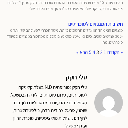
האם בעוד כ-10 שנים או פחות הסוכרת או טרום סוכרת יהיו חלק מחייך? בכל יום
אני שומעת בקליניקה שלי משפטים כמו "במשך שנים הסוכר שלי
חשיבות המגנזיום לסוכרתיים
מגנזיום הוא אחד המינרלים החשובים ביותר, אשר הכרחי לפעולתם של יותר מ
-300 אנזימים שונים. כיום כ- 70% מהאנשים סובלים ממחסור במגנזיום ובמיוחד
סוכרתיים. מהי
« הקודם
1
2
3
4
5
הבא »
טלי חקק
טלי חקק נטורופתית N.D בעלת קליניקה
לסוכרתיים, טרום סוכרתיים ולירידה במשקל.
מטפלת בכל הבעיות המטאבוליות כגון: כבד
שומני, טריגליצרידים בדם, כולסטרול גבוה,
לחץ דם , שחלות פוליציסטיות, סוכרת הריון
ועודף משקל.