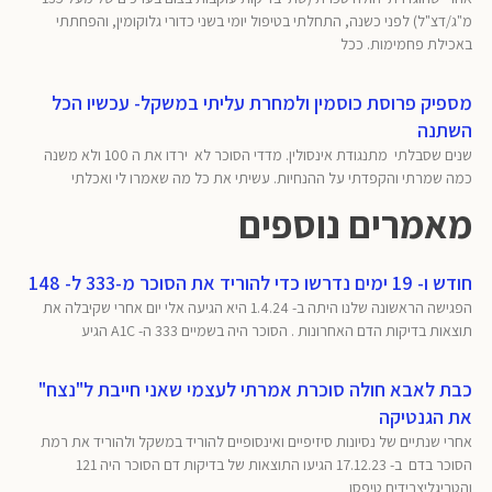
מ"ג/דצ"ל) לפני כשנה, התחלתי בטיפול יומי בשני כדורי גלוקומין, והפחתתי
באכילת פחמימות. ככל
מספיק פרוסת כוסמין ולמחרת עליתי במשקל- עכשיו הכל
השתנה
שנים שסבלתי מתנגודת אינסולין. מדדי הסוכר לא ירדו את ה 100 ולא משנה
כמה שמרתי והקפדתי על ההנחיות. עשיתי את כל מה שאמרו לי ואכלתי
מאמרים נוספים
חודש ו- 19 ימים נדרשו כדי להוריד את הסוכר מ-333 ל- 148
הפגישה הראשונה שלנו היתה ב- 1.4.24 היא הגיעה אלי יום אחרי שקיבלה את
תוצאות בדיקות הדם האחרונות . הסוכר היה בשמיים 333 ה- A1C הגיע
כבת לאבא חולה סוכרת אמרתי לעצמי שאני חייבת ל"נצח"
את הגנטיקה
אחרי שנתיים של נסיונות סיזיפיים ואינסופיים להוריד במשקל ולהוריד את רמת
הסוכר בדם ב- 17.12.23 הגיעו התוצאות של בדיקות דם הסוכר היה 121
והטריגליצרידים טיפסו