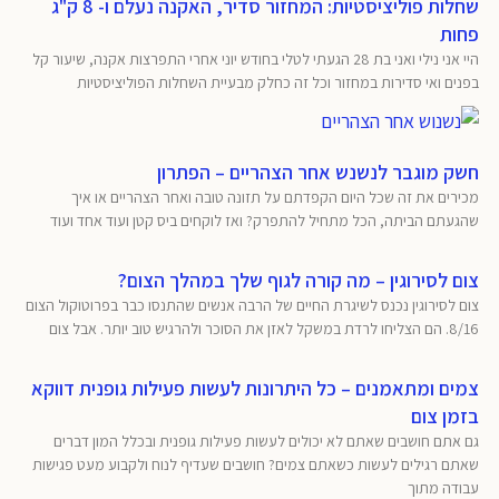
שחלות פוליציסטיות: המחזור סדיר, האקנה נעלם ו- 8 ק"ג
פחות
היי אני נילי ואני בת 28 הגעתי לטלי בחודש יוני אחרי התפרצות אקנה, שיעור קל
בפנים ואי סדירות במחזור וכל זה כחלק מבעיית השחלות הפוליציסטיות
חשק מוגבר לנשנש אחר הצהריים – הפתרון
מכירים את זה שכל היום הקפדתם על תזונה טובה ואחר הצהריים או איך
שהגעתם הביתה, הכל מתחיל להתפרק? ואז לוקחים ביס קטן ועוד אחד ועוד
צום לסירוגין – מה קורה לגוף שלך במהלך הצום?
צום לסירוגין נכנס לשיגרת החיים של הרבה אנשים שהתנסו כבר בפרוטוקול הצום
8/16. הם הצליחו לרדת במשקל לאזן את הסוכר ולהרגיש טוב יותר. אבל צום
צמים ומתאמנים – כל היתרונות לעשות פעילות גופנית דווקא
בזמן צום
גם אתם חושבים שאתם לא יכולים לעשות פעילות גופנית ובכלל המון דברים
שאתם רגילים לעשות כשאתם צמים? חושבים שעדיף לנוח ולקבוע מעט פגישות
עבודה מתוך