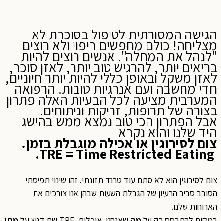
הגישה המסורתית לטיפול בסוכרת לא
מצליחה! כולם מחפשים ריפוי ולא רוצים
"לנהל את המחלה". אנשים רוצים להיות
בריאים יותר, להרגיש טוב יותר, לאזן סוכר,
לאזן משקל ובאופן כללי להיות יותר חיוניים,
חדי מחשבה ועם אנרגיות טובות. הרפואה
המערבית מציעה לכל הבעיות האלה פתרון
בצורה של תרופות, זריקות וניתוחים.
אבל הפתרון הכי טוב נמצא ממש בהישג
היד שלנו והוא נקרא
צום לסירוגין או אכילה מוגבלת בזמן.
.
TRE
=
Time Restricted Eating
צום לסירוגין הוא לא סתם עוד טרנד תזונתי. זהו שינוי תפיסתי
הסובב סביב הרעיון של הגבלת השעות שבהן אנו צורכים את
הארוחות שלנו.
במקום להתבסס רק על
מה
שאנחנו אוכלים, TRE שם דגש על
מתי