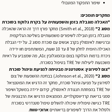
שיפור התפקוד המטבולי
מחקרים תומכים:
"האכלה מוגבלת בזמן והשפעותיה על בקרת גלוקוז בסוכרת
מסוג 2"
(Smith et al., 2018) מחקר פורץ דרך זה הראה שהאכלה
מוגבלת בזמן הובילה לשיפורים משמעותיים בשליטה הגליקמית
וברגישות לאינסולין בקרב אנשים עם סוכרת מסוג 2. על ידי הגבלת
האכילה היומית לחלון של 8 עד 10 שעות, המשתתפים חוו ירידה
ניכרת ברמות הגלוקוז בצום ובהמוגלובין A1c, מה שמצביע על ראיות
משכנעות ליעילות של TRE בטיפול בסוכרת.
"צום לסירוגין: אסטרטגיה מבטיחה למניעת וניהול סוכרת
מסוג 2"
(Johnson et al., 2020) בבחינת ההשפעות של צום
לסירוגין על מניעה וניהול סוכרת, מחקר זה הדגיש את הפוטנציאל
של TRE בהפחתת תנגודת לאינסולין, קידום ירידה במשקל ושיפור
סמני בריאות קרדיווסקולריים. הממצאים הדגישו את הרבגוניות של
TRE כגישה טיפולית שיכולה להשלים טיפול סטנדרטי בסוכרת
ולסלול את הדרך לשיפורים בריאותיים
ארוכי טווח
.