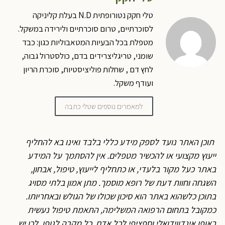
טלי חקק נטורופתית N.D בעלת קליניקה
לסוכרתיים, טרום סוכרתיים ולירידה במשקל.
מטפלת בכל הבעיות המטאבוליות כגון: כבד
שומני, טריגליצרידים בדם, כולסטרול גבוה,
לחץ דם , שחלות פוליציסטיות, סוכרת הריון
ועודף משקל.
למאמרים נוספים שטלי כתבה
תוכן האתר נועד לספק מידע כללי בלבד ואינו בא להחליף
ייעוץ מקצועי או להכשיר מטפלים. אין להסתמך על המידע
באתר כעל מקור בלעדי, או כתחליף לייעוץ, טיפול, אבחון,
השגחה וחוות דעת של רופא מוסמך. מתן אמון בלתי מסויג
בתוכן כלשהוא באתר הוא סיכון שכולו של הגולש ובאחריותו.
כמקובל בתחום הרפואה המשלימה, התאמת טיפול נעשית
באופן אינדווידואלי וספציפי לכל אדם, כל מקרה לגופו, לכן יש