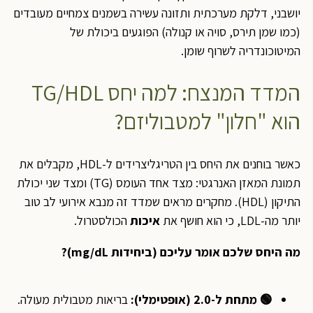
יושבני, דלקת מערכתית ותזונה עשירה בשמנים צמחיים מעובדים
(כמו שמן תירס, סויה או קנולה) הפוגעים ביכולת של
המיטוכונדריה לשרוף שומן.
המדד המנצח: למה יחס TG/HDL
הוא "חלון" למטבוליזם?
כאשר בוחנים את היחס בין הטריגליצרידים ל-HDL, מקבלים את
תמונת המאזן האנרגטי: מצד אחד העומס (TG) ומצד שני יכולת
התיקון (HDL). מחקרים מראים שמדד זה מנבא אירועי לב טוב
יותר מה-LDL, כי הוא חושף את
איכות
הכולסטרול.
מה היחס שלכם אומר עליכם (ביחידות mg/dL)?
🟢 מתחת ל-2.0 (אופטימלי):
בריאות מטבולית מעולה.