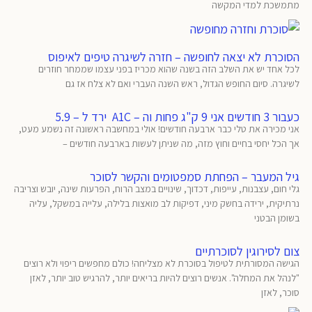
מתמשכת למדי המקשה
הסוכרת לא יצאה לחופשה – חזרה לשיגרה טיפים לאיפוס
לכל אחד יש את השלב הזה בשנה שהוא מכריז בפני עצמו שממחר חוזרים
לשיגרה. סיום החופש הגדול, ראש השנה העברי ואם לא צלח אז גם
כעבור 3 חודשים אני 9 ק"ג פחות וה – A1C ירד ל – 5.9
אני מכירה את טלי כבר ארבעה חודשים! אולי במחשבה ראשונה זה נשמע מעט,
אך הכל יחסי בחיים וחוץ מזה, מה שניתן לעשות בארבעה חודשים –
גיל המעבר – הפחתת סמפטומים והקשר לסוכר
גלי חום, עצבנות, עייפות, דכדוך, שינויים במצב הרוח, הפרעות שינה, יובש וצריבה
נרתיקית, ירידה בחשק מיני, דפיקות לב מואצות בלילה, עלייה במשקל, עליה
בשומן הבטני
צום לסירוגין לסוכרתיים
הגישה המסורתית לטיפול בסוכרת לא מצליחה! כולם מחפשים ריפוי ולא רוצים
"לנהל את המחלה". אנשים רוצים להיות בריאים יותר, להרגיש טוב יותר, לאזן
סוכר, לאזן