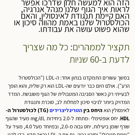
הזה הוא למעשה חלון שדרכו אפשר
לראות איך הגוף שלנו מנהל אנרגיה,
האם קיימת תנגודת לאינסולין, והאם
הכולסטרול שלנו באמת מהווה סיכון או
שהוא פשוט עושה את עבודתו.
תקציר לממהרים: כל מה שצריך
לדעת ב-60 שניות
במשך עשורים התמקדנו בנתון אחד: ה-LDL ("הכולסטרול
הרע"). אולם היום כבר יודעים שה-LDL הוא רק שליח, והוא הופך
לבעייתי רק כאשר הסביבה המטבולית של הגוף משובשת. המדד
המדויק ביותר לניבוי סיכון למחלות לב, סוכרת ותנגודת
לאינסולין הוא
היחס בין
הטריגליצרידים
(TG) לכולסטרול ה-
HDL
. יחס אופטימלי -מתחת ל-2.0 ביחידות mg/dL מעיד שהגוף
שורף שומן ביעילות. יחס גבוה מ-2.0, ובמיוחד מעל 4.0, מעיד על
"עומס מטבולי" וסיכון גבוה, גם אם ה-LDL נראה תקין. כדי להגן