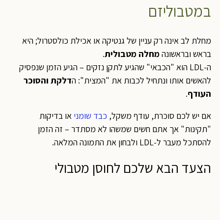
במטבוליזם
מחלת לב אינה רק עניין של גנטיקה או אכילת כולסטרול; היא
בראש ובראשונה
מחלה מטבולית
.
ה-LDL הוא "הכבאי" שהגיע לתקן נזקים – הגיע הזמן שנפסיק
להאשים אותו ונתחיל לכבות את "המצית": ה
דלקת והסוכר
העודף
.
אם יש לכם סוכרת, עודף משקל,
כבד שומני
או בדיקות
"תקינות" אך אתם חשים שמשהו לא מסתדר – זה הזמן
להסתכל מעבר ל-LDL ולבחון את התמונה המלאה.
הצעד הבא שלכם לחוסן מטבולי