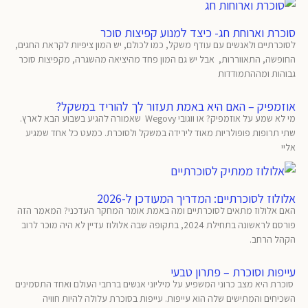
סוכרת וארוחת חג- כיצד למנוע קפיצות סוכר
לסוכרתיים ולאנשים עם עודף משקל, כמו לכולם, יש המון ציפיות לקראת החגים,
החופשה, התאווררות, אבל יש גם המון פחד מהיציאה מהשגרה, מקפיצות סוכר
גבוהות ומההתמודדות
אוזמפיק – האם היא באמת תעזור לך להוריד במשקל?
מי לא שמע על אוזמפיק? או ווגובי Wegovy שאמורה להגיע בשבוע הבא לארץ.
שתי תרופות פופולריות מאוד לירידה במשקל ולסוכרת. כמעט כל אחד שמגיע
אליי
אלולוז לסוכרתיים: המדריך המעודכן ל-2026
האם אלולוז מתאים לסוכרתיים ומה באמת אומר המחקר העדכני? המאמר הזה
פורסם לראשונה בתחילת 2024, בתקופה שבה אלולוז עדיין לא היה מוכר לרוב
הקהל הרחב.
עייפות וסוכרת – פתרון טבעי
סוכרת היא מצב כרוני המשפיע על מיליוני אנשים ברחבי העולם ואחד התסמינים
השכיחים והמתישים שלה הוא עייפות. עייפות בסוכרת עלולה להיות חוויה