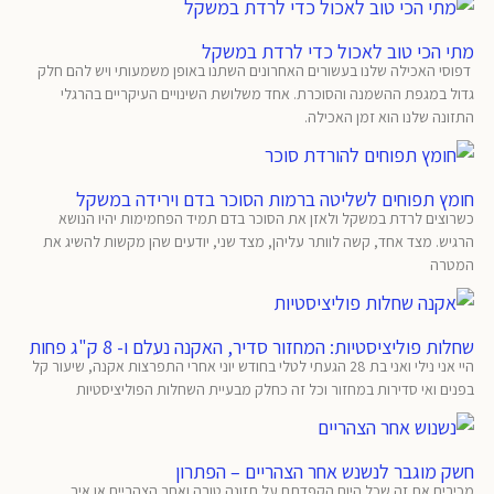
מתי הכי טוב לאכול כדי לרדת במשקל
דפוסי האכילה שלנו בעשורים האחרונים השתנו באופן משמעותי ויש להם חלק
גדול במגפת ההשמנה והסוכרת. אחד משלושת השינויים העיקריים בהרגלי
התזונה שלנו הוא זמן האכילה.
חומץ תפוחים לשליטה ברמות הסוכר בדם וירידה במשקל
כשרוצים לרדת במשקל ולאזן את הסוכר בדם תמיד הפחמימות יהיו הנושא
הרגיש. מצד אחד, קשה לוותר עליהן, מצד שני, יודעים שהן מקשות להשיג את
המטרה
שחלות פוליציסטיות: המחזור סדיר, האקנה נעלם ו- 8 ק"ג פחות
היי אני נילי ואני בת 28 הגעתי לטלי בחודש יוני אחרי התפרצות אקנה, שיעור קל
בפנים ואי סדירות במחזור וכל זה כחלק מבעיית השחלות הפוליציסטיות
חשק מוגבר לנשנש אחר הצהריים – הפתרון
מכירים את זה שכל היום הקפדתם על תזונה טובה ואחר הצהריים או איך