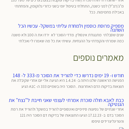
מ"ג/דצ"ל) לפני כשנה, התחלתי בטיפול יומי בשני כדורי גלוקומין, והפחתתי
באכילת פחמימות. ככל
מספיק פרוסת כוסמין ולמחרת עליתי במשקל- עכשיו הכל
השתנה
שנים שסבלתי מתנגודת אינסולין. מדדי הסוכר לא ירדו את ה 100 ולא משנה
כמה שמרתי והקפדתי על ההנחיות. עשיתי את כל מה שאמרו לי ואכלתי
מאמרים נוספים
חודש ו- 19 ימים נדרשו כדי להוריד את הסוכר מ-333 ל- 148
הפגישה הראשונה שלנו היתה ב- 1.4.24 היא הגיעה אלי יום אחרי שקיבלה את
תוצאות בדיקות הדם האחרונות . הסוכר היה בשמיים 333 ה- A1C הגיע
כבת לאבא חולה סוכרת אמרתי לעצמי שאני חייבת ל"נצח" את
הגנטיקה
אחרי שנתיים של נסיונות סיזיפיים ואינסופיים להוריד במשקל ולהוריד את רמת
הסוכר בדם ב- 17.12.23 הגיעו התוצאות של בדיקות דם הסוכר היה 121
והטריגליצרידים טיפסו