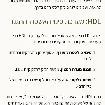
הטריגליצרידים העודפים שנשארים בזרם הדם מחפשים מקום
להיאגר, ועלולים לגרום נזק לכלי הדם בדרך.
HDL: מערכת פינוי האשפה וההגנה
אם ה-LDL הוא הנשא שמוביל חומרים לרקמות, ה-HDL הוא
מערכת התיקון והפינוי. תפקידיו רבים וקריטיים:
פינוי כולסטרול עודף:
איסוף שומן מהעורקים והחזרתו
לכבד.
הגנה נוגדת חמצון:
מניעת הנזק לחלקיקי ה-LDL.
ויסות דלקת:
הגנה על האנדותל (השכבה הפנימית של
כלי הדם).
רמת HDL נמוכה אינה רק "מחסור בכולסטרול טוב", אלא עדות
לחולשה של מערכות התיקון בגוף. היא קשורה לרוב לאורח חיים