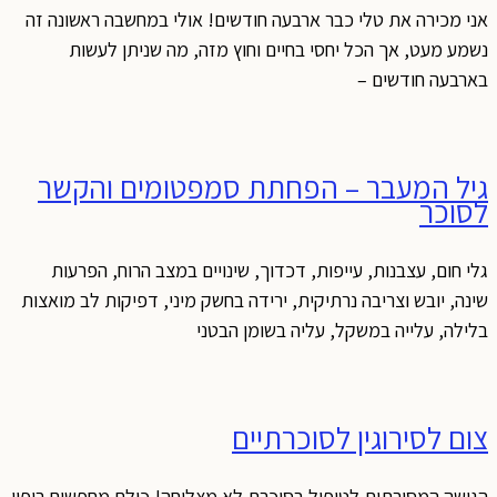
ני מכירה את טלי כבר ארבעה חודשים! אולי במחשבה ראשונה זה
שמע מעט, אך הכל יחסי בחיים וחוץ מזה, מה שניתן לעשות
ארבעה חודשים –
יל המעבר – הפחתת סמפטומים והקשר
סוכר
לי חום, עצבנות, עייפות, דכדוך, שינויים במצב הרוח, הפרעות
ינה, יובש וצריבה נרתיקית, ירידה בחשק מיני, דפיקות לב מואצות
לילה, עלייה במשקל, עליה בשומן הבטני
ום לסירוגין לסוכרתיים
גישה המסורתית לטיפול בסוכרת לא מצליחה! כולם מחפשים ריפוי