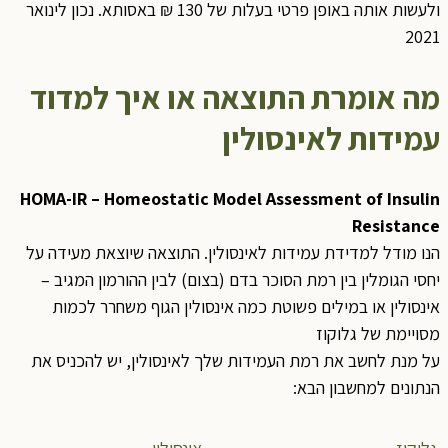
ולעשות אותה באופן פרטי בעלות של 130 ₪ באסותא. נכון לינואר
202
ה אומרת התוצאה או איך למדוד
מידות לאינסולין
HOMA-IR
–
Homeostatic Model Assessment of Insuli
Resistanc
נו מודל למדידת עמידות לאינסולין. התוצאה שיוצאת מעידה על
חסי הגומלין בין רמת הסוכר בדם (בצום) לבין ההורמון המגיב –
ינסולין או במילים פשוטת כמה אינסולין הגוף משחרר לכמות
סויימת של גלוקוז
ל מנת לחשב את רמת העמידות שלך לאינסולין, יש להכניס את
נתונים למחשבון הבא: