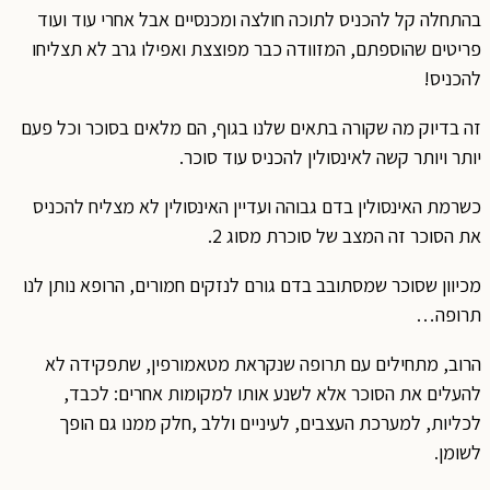
התחלה קל להכניס לתוכה חולצה ומכנסיים אבל אחרי עוד ועוד
ריטים שהוספתם, המזוודה כבר מפוצצת ואפילו גרב לא תצליחו
הכניס!
ה בדיוק מה שקורה בתאים שלנו בגוף, הם מלאים בסוכר וכל פעם
ותר ויותר קשה לאינסולין להכניס עוד סוכר.
שרמת האינסולין בדם גבוהה ועדיין האינסולין לא מצליח להכניס
ת הסוכר זה המצב של סוכרת מסוג 2.
כיוון שסוכר שמסתובב בדם גורם לנזקים חמורים, הרופא נותן לנו
רופה…
רוב, מתחילים עם תרופה שנקראת מטאמורפין, שתפקידה לא
העלים את הסוכר אלא לשנע אותו למקומות אחרים: לכבד,
כליות, למערכת העצבים, לעיניים וללב ,חלק ממנו גם הופך
שומן.