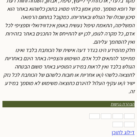
קור בלעדי, או כתחליף לייעוץ, טיפול, אבחון, השגחה וחוות דעת
ל רופא מוסמך. מתן אמון בלתי מסויג בתוכן כלשהוא באתר הוא
יכון שכולו של הגולש ובאחריותו. כמקובל בתחום הרפואה
משלימה, התאמת טיפול נעשית באופן אינדווידואלי וספציפי לכל
דם, כל מקרה לגופו, לכן יש להתייחס אל התכנים באתר בזהירות
אין להסתמך עליהם.
לק מהמידע הינו בגדר דעה אישית של הכותבת בלבד ואינו
תיימר להתאים לכל אדם. השימוש והצפייה באתר הינם באחריות
גולש בלבד ואין לראות במידע המופיע באתר משום הבטחה
תוצאה כלשהי ו/או אחריות או חובות כלשהם של הכותבת לכל נזק
שיר ו/או עקיף העלול להיגרם כתוצאה משימוש לא מוסמך במידע
ה.
צהרת נגישות
ילוג לתוכן