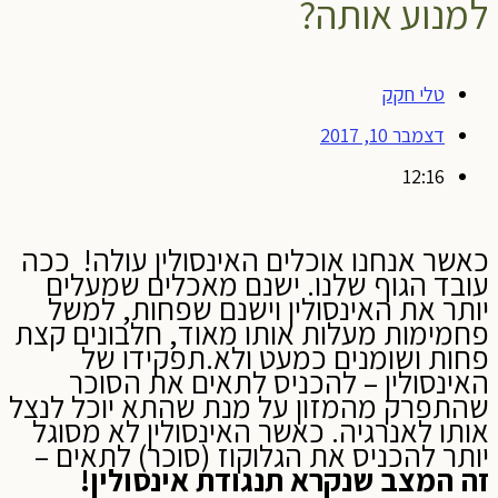
מנוע אותה?
טלי חקק
דצמבר 10, 2017
12:16
אשר אנחנו אוכלים האינסולין עולה! ככה
ובד הגוף שלנו. ישנם מאכלים שמעלים
ותר את האינסולין וישנם שפחות, למשל
חמימות מעלות אותו מאוד, חלבונים קצת
חות ושומנים כמעט ולא.תפקידו של
אינסולין – להכניס לתאים את הסוכר
התפרק מהמזון על מנת שהתא יוכל לנצל
ותו לאנרגיה. כאשר האינסולין לא מסוגל
ותר להכניס את הגלוקוז (סוכר) לתאים –
ה המצב שנקרא תנגודת אינסולין!