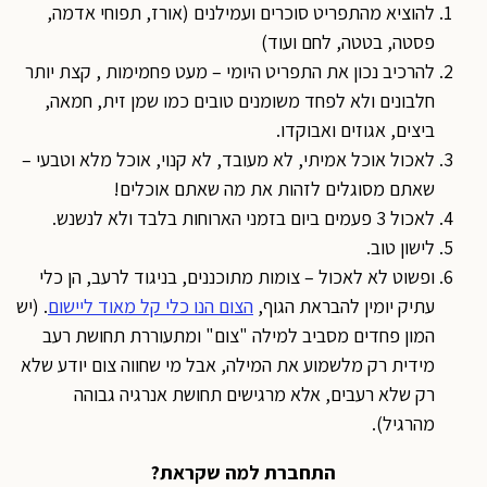
להוציא מהתפריט סוכרים ועמילנים (אורז, תפוחי אדמה,
פסטה, בטטה, לחם ועוד)
להרכיב נכון את התפריט היומי – מעט פחמימות , קצת יותר
חלבונים ולא לפחד משומנים טובים כמו שמן זית, חמאה,
ביצים, אגוזים ואבוקדו.
לאכול אוכל אמיתי, לא מעובד, לא קנוי, אוכל מלא וטבעי –
שאתם מסוגלים לזהות את מה שאתם אוכלים!
לאכול 3 פעמים ביום בזמני הארוחות בלבד ולא לנשנש.
לישון טוב.
ופשוט לא לאכול – צומות מתוכננים, בניגוד לרעב, הן כלי
עתיק יומין להבראת הגוף,
הצום הנו כלי קל מאוד ליישום
. (יש
המון פחדים מסביב למילה "צום" ומתעוררת תחושת רעב
מידית רק מלשמוע את המילה, אבל מי שחווה צום יודע שלא
רק שלא רעבים, אלא מרגישים תחושת אנרגיה גבוהה
מהרגיל).
התחברת למה שקראת?