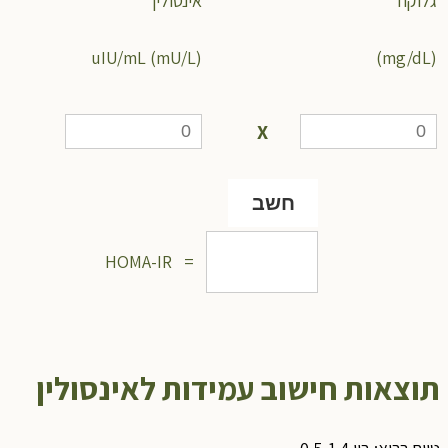
לוקוז
אינסולין
uIU/mL (mU/L)
(mg
X
חשב
HOMA-IR ‎ ‎ = ‎ ‎
וצאות חישוב עמידות לאינסולין