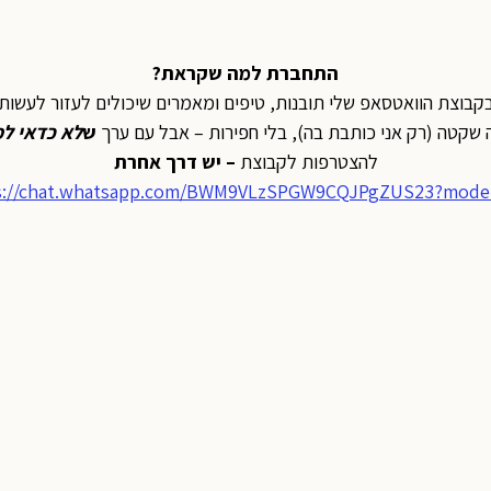
התחברת למה שקראת?
קבוצת הוואטסאפ שלי תובנות, טיפים ומאמרים שיכולים לעזור לעשות 
 שקטה (רק אני כותבת בה), בלי חפירות – אבל עם ערך
ש
לא כדאי ל
להצטרפות לקבוצת
– יש דרך אחרת
s://chat.whatsapp.com/BWM9VLzSPGW9CQJPgZUS23?mode