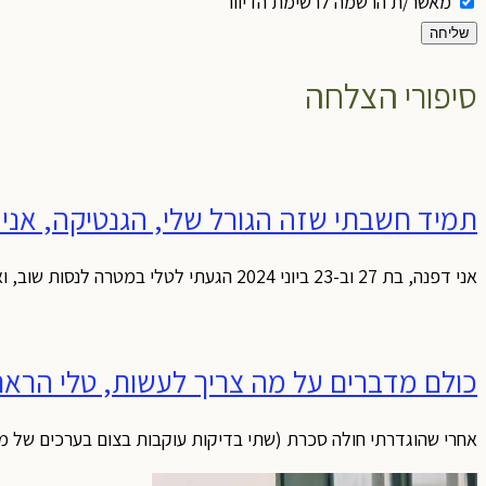
מאשר/ת הרשמה לרשימת הדיוור
שליחה
סיפורי הצלחה
תמיד חשבתי שזה הגורל שלי, הגנטיקה, אני
אני דפנה, בת 27 וב-23 ביוני 2024 הגעתי לטלי במטרה לנסות שוב, ואולי הפעם לרדת במשקל. אני זוכרת שהיו לי המון ספקות, בעיקר מנטליים. תמיד
כולם מדברים על מה צריך לעשות, טלי הראתה
אחרי שהוגדרתי חולה סכרת (שתי בדיקות עוקבות בצום בערכים של מעל 135 מ"ג/דצ"ל) לפני כשנה, התחלתי בטיפול יומי בשני כדורי גלוקומין, והפחתתי באכילת פחמי