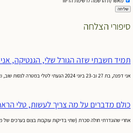
מאשר/ת הרשמה לרשימת הדיוור
שליחה
סיפורי הצלחה
תמיד חשבתי שזה הגורל שלי, הגנטיקה, אני
אני דפנה, בת 27 וב-23 ביוני 2024 הגעתי לטלי במטרה לנסות שוב, ואולי הפעם לרדת במשקל. אני זוכרת שהיו לי המון ספקות, בעיקר מנטליים. תמיד
כולם מדברים על מה צריך לעשות, טלי הראתה
אחרי שהוגדרתי חולה סכרת (שתי בדיקות עוקבות בצום בערכים של מעל 135 מ"ג/דצ"ל) לפני כשנה, התחלתי בטיפול יומי בשני כדורי גלוקומין, והפחתתי באכילת פחמי