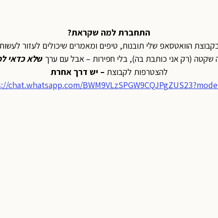
התחברת למה שקראת?
קבוצת הוואטסאפ שלי תובנות, טיפים ומאמרים שיכולים לעזור לעשות 
 שקטה (רק אני כותבת בה), בלי חפירות – אבל עם ערך
ש
לא כדאי ל
להצטרפות לקבוצת
– יש דרך אחרת
s://chat.whatsapp.com/BWM9VLzSPGW9CQJPgZUS23?mode