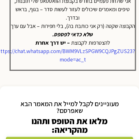
אני שולחת פעמיים בחודש בקבוצת הוואטסאפ שלי תובנות,
טיפים ומאמרים שיכולים לעזור לעשות סדר – בגוף, בראש
ובדרך.
הקבוצה שקטה (רק אני כותבת בה), בלי חפירות – אבל עם ערך
ש
לא כדאי לפספס
.
להצטרפות לקבוצת
– יש דרך אחרת
https://chat.whatsapp.com/BWM9VLzSPGW9CQJPgZUS23?
mode=ac_t
מעוניינים לקבל למייל את המאמר הבא
שאפרסם?
מלאו את הטופס ותהנו
מהקריאה: