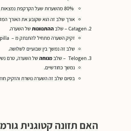
80% מהשערות שעל הקרקפת נמצאות בשלב זה בכל רגע נתון.
אורך שלב זה הוא שקובע את האורך המקסי
Catagen – שלב
ההתנוונות
של השערה.
זקיק השערה מתחיל להתנתק מ – dermal papilla
שלב זה נמשך בין שבועיים לשלושה.
Telogen – שלב
מנוחה
של השערה, טרם נשי
נמשך כחודשיים.
בסיום שלב זה השערה נושרת והזקיק חוזר ל-dermal papilla לצמיחה של שער
האם תזונה קטוגנית גורמ