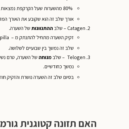
80% מהשערות שעל הקרקפת נמצאות בשלב זה בכל רגע נתון.
אורך שלב זה הוא שקובע את האורך המקסי
Catagen – שלב
ההתנוונות
של השערה.
זקיק השערה מתחיל להתנתק מ – dermal papilla
שלב זה נמשך בין שבועיים לשלושה.
Telogen – שלב
מנוחה
של השערה, טרם נשי
נמשך כחודשיים.
בסיום שלב זה השערה נושרת והזקיק חוזר ל-dermal papilla לצמיחה של שער
האם תזונה קטוגנית גורמ