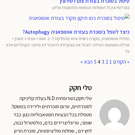
טיפול בסוכרת בעזרת צום לסירוגין
צום לסירוגין כל השאלות הנפוצות והתשובות עליהן
כיצד לטפל בסוכרת בעזרת אוטופאגיה Autophagy?
המילה אוטופאגיה, מקורה ביוונית והיא מתחלקת ל- 2: אוטו = עצמי ו- פאגין =
אכילה.משמעות המילה: לאכול את עצמך!לא להיבהל לא מדובר בקניבליזם אלא
על
« הקודם
1
2
3
4
5
הבא »
טלי חקק
טלי חקק נטורופתית N.D בעלת קליניקה
לסוכרתיים, טרום סוכרתיים ולירידה במשקל.
מטפלת בכל הבעיות המטאבוליות כגון: כבד
שומני, טריגליצרידים בדם, כולסטרול גבוה,
לחץ דם , שחלות פוליציסטיות, סוכרת הריון