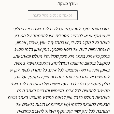
ועודף משקל.
למאמרים נוספים שטלי כתבה
תוכן האתר נועד לספק מידע כללי בלבד ואינו בא להחליף
ייעוץ מקצועי או להכשיר מטפלים. אין להסתמך על המידע
באתר כעל מקור בלעדי, או כתחליף לייעוץ, טיפול, אבחון,
השגחה וחוות דעת של רופא מוסמך. מתן אמון בלתי מסויג
בתוכן כלשהוא באתר הוא סיכון שכולו של הגולש ובאחריותו.
כמקובל בתחום הרפואה המשלימה, התאמת טיפול נעשית
באופן אינדווידואלי וספציפי לכל אדם, כל מקרה לגופו, לכן יש
להתייחס אל התכנים באתר בזהירות ואין להסתמך עליהם.
חלק מהמידע הינו בגדר דעה אישית של הכותבת בלבד ואינו
מתיימר להתאים לכל אדם. השימוש והצפייה באתר הינם
באחריות הגולש בלבד ואין לראות במידע המופיע באתר משום
הבטחה לתוצאה כלשהי ו/או אחריות או חובות כלשהם של
הכותבת לכל נזק ישיר ו/או עקיף העלול להיגרם כתוצאה