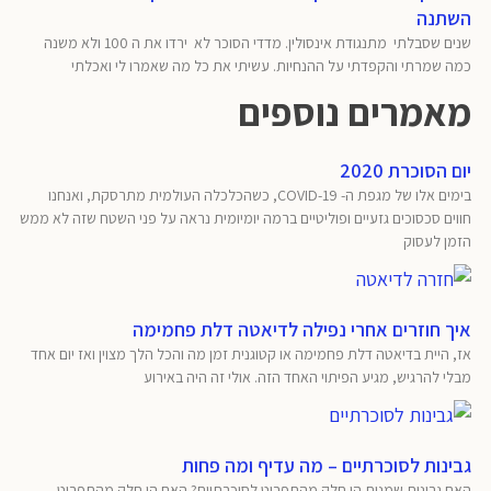
השתנה
שנים שסבלתי מתנגודת אינסולין. מדדי הסוכר לא ירדו את ה 100 ולא משנה
כמה שמרתי והקפדתי על ההנחיות. עשיתי את כל מה שאמרו לי ואכלתי
מאמרים נוספים
יום הסוכרת 2020
בימים אלו של מגפת ה- COVID-19, כשהכלכלה העולמית מתרסקת, ואנחנו
חווים סכסוכים גזעיים ופוליטיים ברמה יומיומית נראה על פני השטח שזה לא ממש
הזמן לעסוק
איך חוזרים אחרי נפילה לדיאטה דלת פחמימה
אז, היית בדיאטה דלת פחמימה או קטוגנית זמן מה והכל הלך מצוין ואז יום אחד
מבלי להרגיש, מגיע הפיתוי האחד הזה. אולי זה היה באירוע
גבינות לסוכרתיים – מה עדיף ומה פחות
האם גבינות שמנות הן חלק מהתפריט לסוכרתיים? האם הן חלק מהתפריט