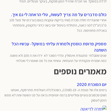
לרדת במשקל. אני זוכרת שהיו לי המון ספקות, בעיקר מנטליים. תמיד
כולם מדברים על מה צריך לעשות, טלי הראתה לי גם איך.
אחרי שהוגדרתי חולה סכרת (שתי בדיקות עוקבות בצום בערכים של מעל 135
מ"ג/דצ"ל) לפני כשנה, התחלתי בטיפול יומי בשני כדורי גלוקומין, והפחתתי
באכילת פחמימות. ככל
מספיק פרוסת כוסמין ולמחרת עליתי במשקל- עכשיו הכל
השתנה
שנים שסבלתי מתנגודת אינסולין. מדדי הסוכר לא ירדו את ה 100 ולא משנה
כמה שמרתי והקפדתי על ההנחיות. עשיתי את כל מה שאמרו לי ואכלתי
מאמרים נוספים
יום הסוכרת 2020
בימים אלו של מגפת ה- COVID-19, כשהכלכלה העולמית מתרסקת, ואנחנו
חווים סכסוכים גזעיים ופוליטיים ברמה יומיומית נראה על פני השטח שזה לא ממש
הזמן לעסוק