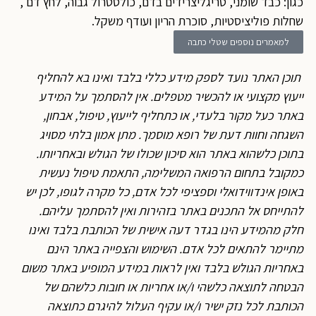
כגון: כבד שומני, טריגליצרידים בדם, כולסטרול גבוה, לחץ דם ,
שחלות פוליציסטיות, סוכרת הריון ועודף משקל.
למאמרים נוספים שטלי כתבה
תוכן האתר נועד לספק מידע כללי בלבד ואינו בא להחליף
ייעוץ מקצועי או להכשיר מטפלים. אין להסתמך על המידע
באתר כעל מקור בלעדי, או כתחליף לייעוץ, טיפול, אבחון,
השגחה וחוות דעת של רופא מוסמך. מתן אמון בלתי מסויג
בתוכן כלשהוא באתר הוא סיכון שכולו של הגולש ובאחריותו.
כמקובל בתחום הרפואה המשלימה, התאמת טיפול נעשית
באופן אינדווידואלי וספציפי לכל אדם, כל מקרה לגופו, לכן יש
להתייחס אל התכנים באתר בזהירות ואין להסתמך עליהם.
חלק מהמידע הינו בגדר דעה אישית של הכותבת בלבד ואינו
מתיימר להתאים לכל אדם. השימוש והצפייה באתר הינם
באחריות הגולש בלבד ואין לראות במידע המופיע באתר משום
הבטחה לתוצאה כלשהי ו/או אחריות או חובות כלשהם של
הכותבת לכל נזק ישיר ו/או עקיף העלול להיגרם כתוצאה