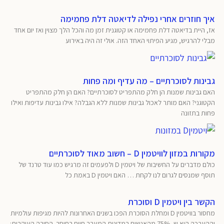
איך חוזרים אחרי נפילה לדיאטה דלת פחמימה
אז, היית בדיאטה דלת פחמימה או קטוגנית זמן מה והכל הלך מצוין ואז יום אחד
מבלי להרגיש, מגיע הפיתוי האחד הזה. אולי זה היה באירוע
גבינות לסוכרתיים – מה עדיף ומה פחות
האם גבינות שמנות הן חלק מהתפריט לסוכרתיים? האם הן חלק מהתפריט
הקטוגני? האם מותר לאכול גבינות שמנות ללא הגבלה? אילו גבינות עדיפות ואילו
פחות בתזונה
מקורות במזון לוויטמין D – חשוב מאוד לסוכרתיים
כולם מדברים על החשיבות של ויטמין D ולפעמים זה מרגיש כמו עוד טרנד של
תוסף שמנסים לגרום לנו לקחת … האם ויטמין D באמת כל
הקשר בין ויטמין D וסוכרת
מחסור בוויטמין D ומחלת הסוכרת הפכו בשנים האחרונות להיות מגיפות עולמיות
וההערכה היא ש- 75% מהאנשים במדינות המערב חיים בחוסר. הסיבה העיקרית: