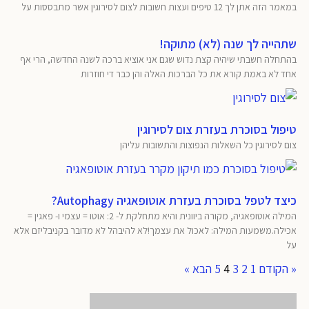
במאמר הזה אתן לך 12 טיפים ועצות חשובות לצום לסירוגין אשר מתבססות על
שתהייה לך שנה (לא) מתוקה!
בהתחלה חשבתי שיהיה קצת נדוש שגם אני אוציא ברכה לשנה החדשה, הרי אף
אחד לא באמת קורא את כל הברכות האלה והן כבר די חוזרות
טיפול בסוכרת בעזרת צום לסירוגין
צום לסירוגין כל השאלות הנפוצות והתשובות עליהן
כיצד לטפל בסוכרת בעזרת אוטופאגיה Autophagy?
המילה אוטופאגיה, מקורה ביוונית והיא מתחלקת ל- 2: אוטו = עצמי ו- פאגין =
אכילה.משמעות המילה: לאכול את עצמך!לא להיבהל לא מדובר בקניבליזם אלא
על
« הקודם
1
2
3
4
5
הבא »