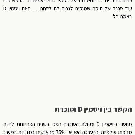
כולם מדברים על החשיבות של ויטמין D ולפעמים זה מרגיש כמו
עוד טרנד של תוסף שמנסים לגרום לנו לקחת … האם ויטמין D
באמת כל
הקשר בין ויטמין D וסוכרת
מחסור בוויטמין D ומחלת הסוכרת הפכו בשנים האחרונות להיות
מגיפות עולמיות וההערכה היא ש- 75% מהאנשים במדינות המערב