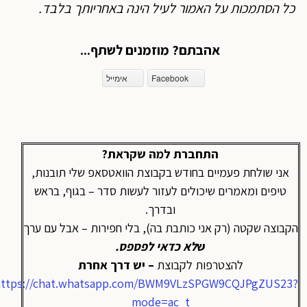
כל הסתמכות על האמור לעיל הינה באחריותך בלבד
.
אהבתם? מוזמנים לשתף...
Facebook
אימייל
התחברת למה שקראת?
אני שולחת פעמיים בחודש בקבוצת הוואטסאפ שלי תובנות,
טיפים ומאמרים שיכולים לעזור לעשות סדר – בגוף, בראש
ובדרך.
הקבוצה שקטה (רק אני כותבת בה), בלי חפירות – אבל עם ערך
ש
לא כדאי לפספס
.
להצטרפות לקבוצת
– יש דרך אחרת
https://chat.whatsapp.com/BWM9VLzSPGW9CQJPgZUS23?
mode=ac_t