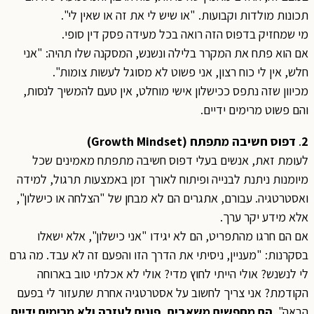
תכונות מולדות וקבועות. "או שיש לי את זה או שאין לי".
מי שמחזיק בדפוס הזה רואה בכל מעידה פסק דין סופי.
אם הוא פתח את המקרר בלילה ונשנש, המסקנה שלו תהיה: "אני
חלש, אין לי כוח רצון, אני פשוט לא מסוגל לעשות צומות".
מכיוון שזה נתפס ככישלון אישי מוחלט, אין טעם להמשיך לנסות,
והם פשוט מרימים ידיים.
2
.
דפוס חשיבה מתפתח (Growth Mindset)
לעומת זאת, אנשים בעלי דפוס חשיבה מתפתח מאמינים שכל
מיומנות ניתנת לבנייה ופיתוח לאורך זמן באמצעות תרגול, למידה
ואסטרטגיה. עבורם, אתגרים הם לא מבחן של "הצלחה או כישלון",
אלא מידע יקר ערך.
אם הם חרגו מהתפריט, הם לא יגידו "אני כישלון", אלא ישאלו
בסקרנות: "מעניין, ניסיתי את הדרך הזו והפעם זה לא עבד. מה גרם
לי לנשנש? אולי הייתי לחוץ מדי? אולי לא אכלתי טוב בארוחה
הקודמת? אני צריך לחשוב על אסטרטגיה אחרת שתעזור לי בפעם
הבאה".
הם מחפשים משאבים, פונים לעזרה ולא מרימים ידיים
.