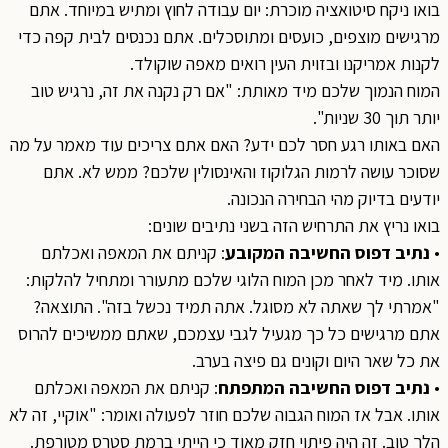
בואו ניקח סיטואציה מוכרת: יום עבודה לחוץ ומתיש במיוחד. אתם
מרגישים מוצפים, כועסים ומתוסכלים. אתם נכנסים לבית קפה כדי
לקנות אמריקנו ובזוית העין רואים מאפה שוקולד.
המוח הנמוך שלכם מיד מאותת: "אם רק נקנה את זה, נרגיש טוב
יותר תוך 30 שניות".
האם באותו רגע חסר לכם ידע? האם אתם צריכים עוד מאמר על מה
שסוכר עושה לרמות הגלוקוז והאינסולין שלכם? ממש לא. אתם
יודעים בדיוק מהי הבחירה הנכונה.
בואו נריץ את התרחיש הזה בשני נתיבים שונים:
•
נתיב דפוס החשיבה המקובע
: קניתם את המאפה ואכלתם
אותו. מיד לאחר מכן המוח הלוגי שלכם מתעורר ומתחיל להלקות:
"אמרתי לך שאתה לא מסוגל. אתה תמיד נכשל בזה". התוצאה?
אתם מרגישים כל כך מגעיל לגבי עצמכם, שאתם ממשיכים להרוס
את כל שאר היום וקונים גם פיצה בערב.
•
נתיב דפוס החשיבה המתפתח
: קניתם את המאפה ואכלתם
אותו. אבל אז המוח הגבוה שלכם חוזר לפעולה ואומר: "אוקיי, זה לא
הלך טוב. זה היה פיתוי חזק מאוד כי הייתי ברמת סטרס מטורפת.