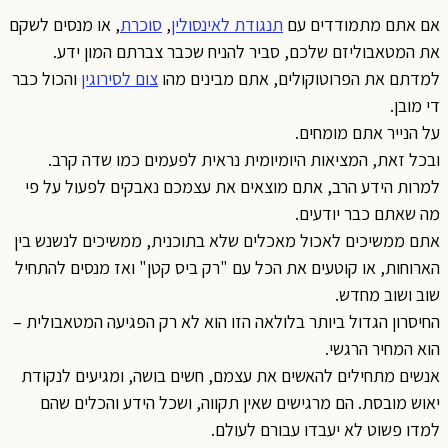
אם אתם מתמודדים עם
תנגודת לאינסולין
,
סוכרת
, או מנסים לשקם
את המטאבוליזם שלכם, סביר להניח שכבר צברתם המון ידע.
למדתם את הפרוטוקולים, אתם מבינים מהו
צום לסירוגין
והכול כבר
די מובן.
על הנייר אתם מומחים.
ובכל זאת, המציאות היומיומית נראית לפעמים כמו שדה קרב.
למרות הידע הרב, אתם מוצאים את עצמכם נאבקים לפעול על פי
מה שאתם כבר יודעים.
אתם ממשיכים לאכול מאכלים שלא בתוכנית, ממשיכים לנשנש בין
הארוחות, או קוטעים את הכל עם "רק ביס קטן" ואז מנסים להתחיל
שוב ושוב מחדש.
החיסרון הגדול ביותר בלולאה הזו הוא לא רק הפגיעה המטאבולית –
הוא המחיר הרגשי.
אנשים מתחילים להאשים את עצמם, חשים בושה, ומגיעים לנקודת
יאוש מובסת. הם מרגישים שאין תקווה, ושכל הידע והכלים שהם
למדו פשוט לא יעבדו עבורם לעולם.