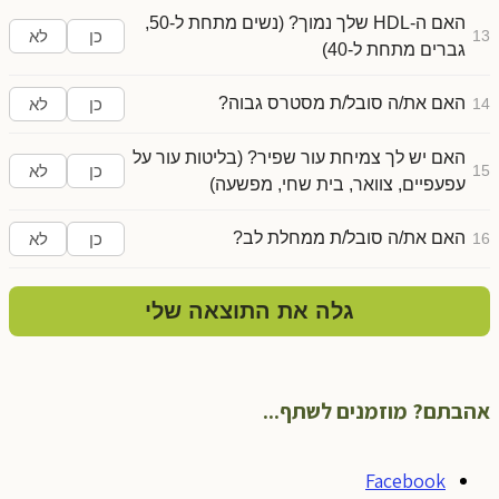
האם ה-HDL שלך נמוך? (נשים מתחת ל-50,
13
כן
לא
גברים מתחת ל-40)
האם את/ה סובל/ת מסטרס גבוה?
14
כן
לא
האם יש לך צמיחת עור שפיר? (בליטות עור על
15
כן
לא
עפעפיים, צוואר, בית שחי, מפשעה)
האם את/ה סובל/ת ממחלת לב?
16
כן
לא
גלה את התוצאה שלי
אהבתם? מוזמנים לשתף...
Facebook