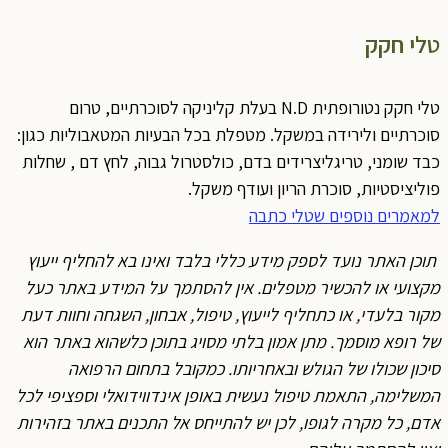
טלי חקק
טלי חקק נטורופתית N.D בעלת קליניקה לסוכרתיים, טרום
סוכרתיים ולירידה במשקל. מטפלת בכל הבעיות המטאבוליות כגון:
כבד שומני, טריגליצרידים בדם, כולסטרול גבוה, לחץ דם , שחלות
פוליציסטיות, סוכרת הריון ועודף משקל.
למאמרים נוספים שטלי כתבה
תוכן האתר נועד לספק מידע כללי בלבד ואינו בא להחליף ייעוץ
מקצועי או להכשיר מטפלים. אין להסתמך על המידע באתר כעל
מקור בלעדי, או כתחליף לייעוץ, טיפול, אבחון, השגחה וחוות דעת
של רופא מוסמך. מתן אמון בלתי מסויג בתוכן כלשהוא באתר הוא
סיכון שכולו של הגולש ובאחריותו. כמקובל בתחום הרפואה
המשלימה, התאמת טיפול נעשית באופן אינדווידואלי וספציפי לכל
אדם, כל מקרה לגופו, לכן יש להתייחס אל התכנים באתר בזהירות