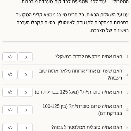
המטבולי — עוד לפני שמגיעים לבדיקות מעבדה מורכבות.
ענו על השאלות הבאות. כל פריט מייצג ממצא קליני המקושר
בספרות המחקרית לתנגודת לאינסולין. בסיום תקבלו הערכה
ראשונית של מצבכם.
האם את/ה מתקשה לרדת במשקל?
1
כן
לא
האם שעתיים אחרי ארוחה מלאה את/ה שוב
2
כן
לא
רעב/ה?
האם את/ה סוכרתי/ת? (מעל 125 בבדיקת דם)
3
כן
לא
האם את/ה טרום סוכרתי/ת? (בין 100-125
4
כן
לא
בבדיקת דם)
האם את/ה סובל/ת מכולסטרול גבוה?
5
כן
לא