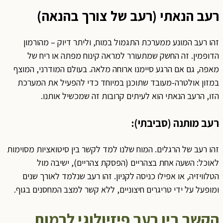
רעב הנאתי (רעב של צורך בהנאה)
זהו רעב המונע ממערכת התגמול במוח, וליתר דיוק – מהורמון
הדופמין. זה החשק שמתעורר למראה קינוח מפתה או ריח של
מאפה, גם אם הרגע סיימנו ארוחה מלאה. בעולם המודרני, המוצף
במזון אולטרה-מעובד שתוכנן במיוחד כדי להפעיל את המערכת
הזו, הרעב הנאתי הוא לעיתים קרובות זה שמכשיל אותנו.
רעב מותנה (סביבתי):
זהו רעב של הרגלים. המוח שלנו למד לקשר בין סיטואציות מסוימות
לאוכל: השעה אחת בצהריים (הפסקת צהריים), ישיבה מול
הטלוויזיה, או אפילו כניסה לקניון. זהו רעב שנלמד לאורך שנים
ומופעל על ידי טריגרים חיצוניים, ללא קשר למצב המחסנים בגוף.
הקשר בין רעב פיזיולוגי לרמות