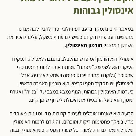
אינסולין גבוהות
במאמר היום נתמקד ברעב הפיזיולוגי. כדי להבין למה אנחנו
מרגישים רעב פיזי חזק גם כשיש לנו עודף משקל, עלינו להכיר את
השחקן המרכזי:
הורמון האינסולין
.
אינסולין הוא הורמון המופרש מהלבלב בתגובה לאכילה. תפקידו
העיקרי הוא לשמש כ"מפתח" שפותח את דלתות התאים כדי
שהסוכר (גלוקוז) מהדם ייכנס פנימה וישמש לאנרגיה. אבל
לאינסולין יש תפקיד נוסף וקריטי: הוא הורמון האגירה הראשי.
כשרמות האינסולין גבוהות, הגוף נמצא במצב של "בנייה" ואגירת
שומן, והוא נועל הרמטית את היכולת לשרוף שומן קיים.
הבעיה היא שאנחנו אוכלים לעיתים קרובות מדי ומזונות מעובדים
מדי, בעיקר פחמימות ריקות וסוכרים. זה גורם לרמות האינסולין
שלנו להישאר גבוהות לאורך כל שעות היממה. כשהאינסולין גבוה