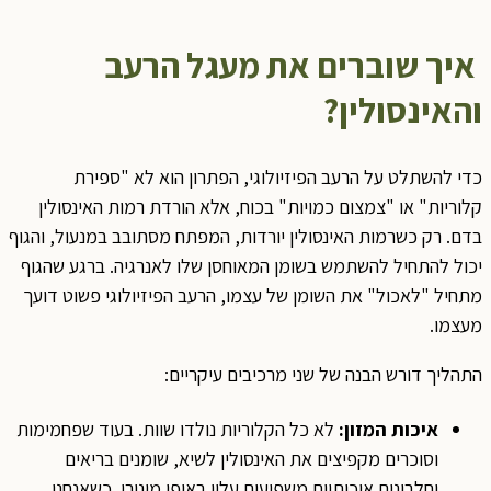
איך שוברים את מעגל הרעב
והאינסולין?
כדי להשתלט על הרעב הפיזיולוגי, הפתרון הוא לא "ספירת
קלוריות" או "צמצום כמויות" בכוח, אלא הורדת רמות האינסולין
בדם. רק כשרמות האינסולין יורדות, המפתח מסתובב במנעול, והגוף
יכול להתחיל להשתמש בשומן המאוחסן שלו לאנרגיה. ברגע שהגוף
מתחיל "לאכול" את השומן של עצמו, הרעב הפיזיולוגי פשוט דועך
מעצמו.
התהליך דורש הבנה של שני מרכיבים עיקריים:
איכות המזון:
לא כל הקלוריות נולדו שוות. בעוד שפחמימות
וסוכרים מקפיצים את האינסולין לשיא, שומנים בריאים
וחלבונים איכותיים משפיעים עליו באופן מינורי. כשאנחנו