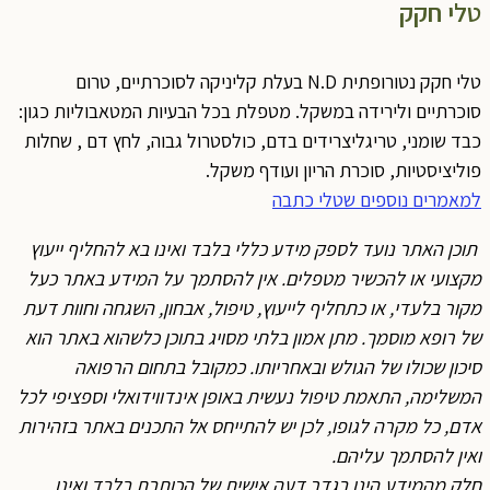
טלי חקק
טלי חקק נטורופתית N.D בעלת קליניקה לסוכרתיים, טרום
סוכרתיים ולירידה במשקל. מטפלת בכל הבעיות המטאבוליות כגון:
כבד שומני, טריגליצרידים בדם, כולסטרול גבוה, לחץ דם , שחלות
פוליציסטיות, סוכרת הריון ועודף משקל.
למאמרים נוספים שטלי כתבה
תוכן האתר נועד לספק מידע כללי בלבד ואינו בא להחליף ייעוץ
מקצועי או להכשיר מטפלים. אין להסתמך על המידע באתר כעל
מקור בלעדי, או כתחליף לייעוץ, טיפול, אבחון, השגחה וחוות דעת
של רופא מוסמך. מתן אמון בלתי מסויג בתוכן כלשהוא באתר הוא
סיכון שכולו של הגולש ובאחריותו. כמקובל בתחום הרפואה
המשלימה, התאמת טיפול נעשית באופן אינדווידואלי וספציפי לכל
אדם, כל מקרה לגופו, לכן יש להתייחס אל התכנים באתר בזהירות
ואין להסתמך עליהם.
חלק מהמידע הינו בגדר דעה אישית של הכותבת בלבד ואינו