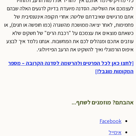
כלי מדויק שילמד אתכם איך להוריד את רמות הרעב ולהחזיר
לעצמכם את השליטה. הסדנה מיועדת בדיוק לרגעים האלה שבהם
אתם מרגישים שאיבדתם שליטה: אחרי תקופה אינטנסיבית של
פחמימות, לאחר יציאה ממושכת מהשגרה (כמו חופשה או חגים), או
כשאתם מוצאים את עצמכם על "רכבת הרים" של חשקים שלא
עוזבים אתכם ומנהלים לכם את המחשבות. אנחנו נלמד איך לבצע
איפוס הורמונלי ואיך להשקיט את הרעב הפיזיולוגי.
[לחצו כאן לכל הפרטים ולהרשמה לסדנה הקרובה – מספר
המקומות מוגבל!]
אהבתם? מוזמנים לשתף...
Facebook
אימייל