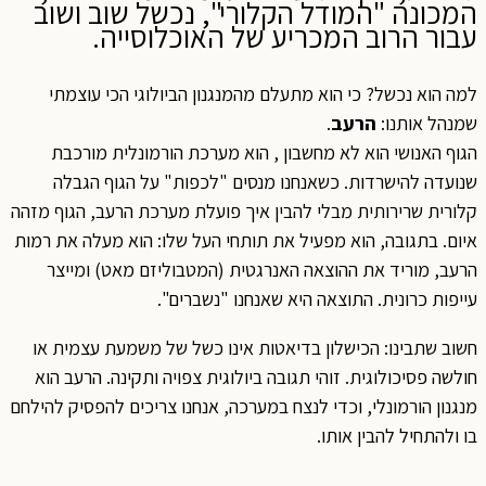
המכונה "המודל הקלורי", נכשל שוב ושוב
עבור הרוב המכריע של האוכלוסייה.
למה הוא נכשל? כי הוא מתעלם מהמנגנון הביולוגי הכי עוצמתי
שמנהל אותנו:
הרעב
.
הגוף האנושי הוא לא מחשבון , הוא מערכת הורמונלית מורכבת
שנועדה להישרדות. כשאנחנו מנסים "לכפות" על הגוף הגבלה
קלורית שרירותית מבלי להבין איך פועלת מערכת הרעב, הגוף מזהה
איום. בתגובה, הוא מפעיל את תותחי העל שלו: הוא מעלה את רמות
הרעב, מוריד את ההוצאה האנרגטית (המטבוליזם מאט) ומייצר
עייפות כרונית. התוצאה היא שאנחנו "נשברים".
חשוב שתבינו: הכישלון בדיאטות אינו כשל של משמעת עצמית או
חולשה פסיכולוגית. זוהי תגובה ביולוגית צפויה ותקינה. הרעב הוא
מנגנון הורמונלי, וכדי לנצח במערכה, אנחנו צריכים להפסיק להילחם
בו ולהתחיל להבין אותו.