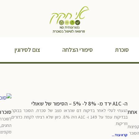
סוכרת
סיפורי הצלחה
צום לסירוגין
ה- A1C ירד מ- 8% ל- 5% – הסיפור של שאולי
הגעתי לטלי לאחר בדיקות דם שהראו מצב של סכרת. הסוכר בבוקר
 ב- 73% בפעולה אחת
סוכרת
בבדיקות עמד על 149 ו- A1C היה 8%. כיוון שלא רציתי לקחת כדורים
לסוכרתי
וזריקות
החגים, 
קפיצות
מקפיצות
הסוכר
קרא עוד...