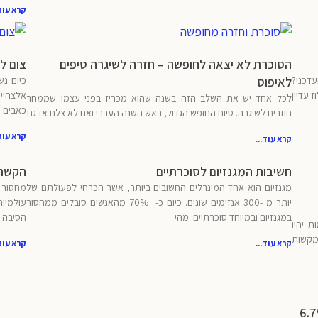
קרא עוד.
הסוכרת לא יצאה לחופשה – חזרה לשיגרה טיפים
צום לס
דכני?
לאיפוס
כיום נש
בה אלולוז עדיין
אלצהיימ
לכל אחד יש את השלב הזה בשנה שהוא מכריז בפני עצמו שממחר
כאבים כ
חוזרים לשיגרה. סיום החופש הגדול, ראש השנה העברי ואם לא צלח אז גם
קרא עוד.
קרא עוד...
חשיבות המגנזיום לסוכרתיים
הקשר בין 
מגנזיום הוא אחד המינרלים החשובים ביותר, אשר הכרחי לפעולתם של
יותר מ -300 אנזימים שונים. כיום כ- 70% מהאנשים סובלים ממחסור
במגנזיום ובמיוחד סוכרתיים. מהי
הסיבה 
 יהיו
 מקשות
קרא עוד...
קרא עוד.
ה- A1C שלו ירד מ- 8.2% ל- 6.7%