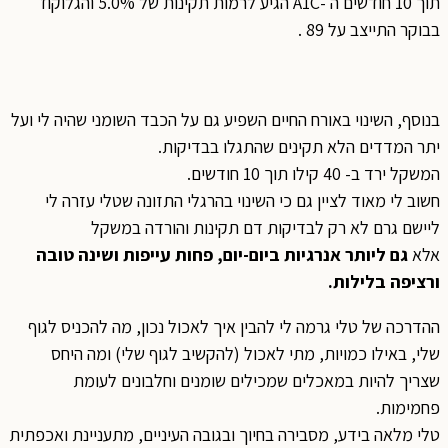
תוך 10 חודשים ה -A1C הגיע לרמות תקינות של 5.0% והגלוקוז
בבוקר התייצב על 89 .
בנוסף, השינוי באורח החיים השפיע גם על הכבד השומני שהיה לי ועל
יתר המדדים הלא תקינים שהתגלו בבדיקות.
המשקל ירד ב- 40 קילו תוך 10 חודשים.
חשוב לי מאוד לציין גם כי השינוי בהרגלי התזונה שטלי עזרה לי
ליישם גרם לא רק לבדיקות דם תקינות והורדה במשקל
אלא
גם ליותר אנרגיות ביום-יום, פחות עייפות ושינה טובה
ורציפה בלילות.
ההדרכה של טלי גרמה לי להבין איך לאכול נכון, מה להכניס לגוף
שלי, באילו כמויות, מתי לאכול (להקשיב לגוף שלי) ומה היחס
שצריך להיות במאכלים שמכילים שומנים וחלבונים לעומת
פחמימות.
טלי מלאה בידע, מסבירה בחיוך ובגובה העיניים, מתעניינת ואכפתית