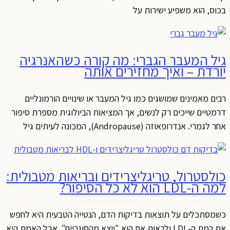
בכוס, הוא משפיע ישירות על
גיל המעבר הגברי: מה קורה כשהאנרגיה
יורדת – ואיך מחזירים אותה
רבים מאמינים שמושגים כמו גיל המעבר או שינויים הורמונליים
דרמטיים שייכים רק לנשים, אך המציאות הביולוגית מספרת סיפור
אחר לגמרי. אנדרופאוזה (Andropause), המכונה לעיתים גיל
כולסטרול, טריגליצרידים ובריאות מטבולית:
למה ה-LDL הוא לא כל הסיפור?
כשמסתכלים על תוצאות בדיקות הדם, הנטייה הטבעית היא לחפש
את רמת ה-LDL ולראות אם הוא "יוצא מהסוגריים". אבל האמת היא