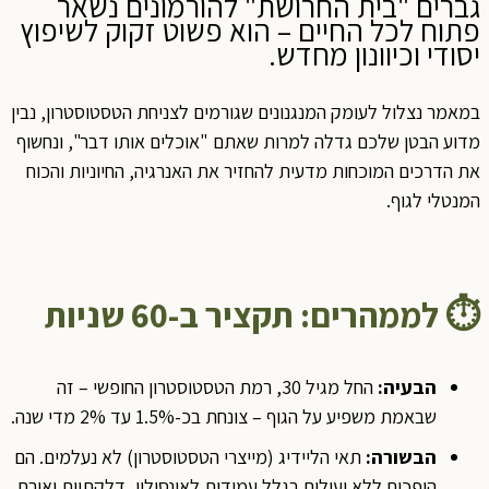
גברים "בית החרושת" להורמונים נשאר
פתוח לכל החיים – הוא פשוט זקוק לשיפוץ
יסודי וכיוונון מחדש.
במאמר נצלול לעומק המנגנונים שגורמים לצניחת הטסטוסטרון, נבין
מדוע הבטן שלכם גדלה למרות שאתם "אוכלים אותו דבר", ונחשוף
את הדרכים המוכחות מדעית להחזיר את האנרגיה, החיוניות והכוח
המנטלי לגוף.
⏱️
לממהרים: תקציר ב-60 שניות
הבעיה:
החל מגיל 30, רמת הטסטוסטרון החופשי – זה
שבאמת משפיע על הגוף – צונחת בכ-1.5% עד 2% מדי שנה.
הבשורה:
תאי הליידיג (מייצרי הטסטוסטרון) לא נעלמים. הם
הופכים ללא יעילים בגלל עמידות לאינסולין, דלקתיות ואורח