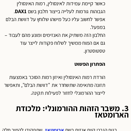
כאשר קיימת עמידות לאינסולין, רמות האינסולין
הגבוהות גורמות לעלייה בייצור חלבון בשם
DAX1
.
אפשר לחשוב עליו כעל מישהו שלוחץ על דוושת הבלם
במפעל.
החלבון הזה משתיק את האנזימים ומונע מהם לעבוד –
גם אם המוח ממשיך לשלוח פקודות לייצר עוד
טסטוסטרון.
הפתרון הפשוט
הורדת רמות האינסולין ואיזון רמות הסוכר באמצעות
תזונה מתאימה שתשחרר את "דוושת הבלם", ותאפשר
לייצור ההורמונלי לחזור לפעילות תקינה.
3. משבר הזהות ההורמונלי: מלכודת
הארומטאז
בגוף הגברי קיים אנזים בשם
ארומטאז
, שתפקידו להמיר חלק