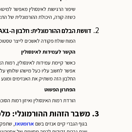
שיפור הרגישות לאינסולין מאפשר למיטו
כשזה קורה, היכולת ההורמונלית של התא
2.
דוושת הבלם ההורמונלית: חלבון ה-
AX1
המוח שולח פקודה לאשכים לייצר טסטוסטר
הקשר לעמידות לאינסולין
כאשר קיימת עמידות לאינסולין, רמות האי
אפשר לחשוב עליו כעל מישהו שלוחץ על
החלבון הזה משתיק את האנזימים ומונע 
הפתרון הפשוט
הורדת רמות האינסולין ואיזון רמות הס
3. משבר הזהות ההורמונלי: מלכודת הארומטאז
בגוף הגברי קיים אנזים בשם
ארומטאז
, שתפקי
שגם גברים זקוקים לרמה מסוימת של אסטרוגן ל