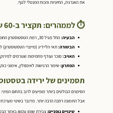
את האנרגיה, החיוניות והכוח המנטלי לגוף.
⏱️
לממהרים: תקציר ב-60 שניות
הבעיה:
החל מגיל 30, רמת הטסטוסטרון החופשי – זה שבאמת משפיע על הגוף – צונחת בכ-1.5% עד 2% מדי שנה.
הבשורה:
תאי הליידיג (מייצרי הטסטוסטרון) לא
האויב:
סוכר ועודף פחמימות שגורמים לפירוק ה
הפתרון:
שיפור הרגישות לאינסולין, אימוני כוח
תסמינים של ירידה בטסטוסט
הסימנים הבולטים ביותר מופיעים לרוב בתחום המיני:
אבל התמונה רחבה הרבה יותר. מדובר בשינוי מערכתי
שינויים גופניים:
צבירת שומן עקשן באזור הבטן