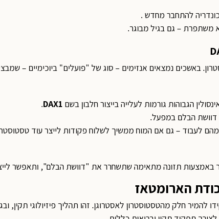
כונדריה להתחבר מחדש .
 משתפרת – גם בגיל מבוגר.
D
ון. באשכים נמצאים אנזימים – סוג של "פועלים" ביוכימיים – שמבצע
נסולין הגבוהות גורמות לעלייה בייצור חלבון בשם
DAX1
.
 דוושת הבלם במפעל.
מהם לעבוד – גם אם המוח ממשיך לשלוח פקודות לייצר עוד טסטוסטרון
וכר באמצעות תזונה מתאימה שתשחרר את "דוושת הבלם", ותאפשר לייצור
דו להמיר חלק מהטסטוסטרון לאסטרוגן. זהו תהליך פיזיולוגי תקין, ו
צורך תפקוד תקין ובריאות כללית.