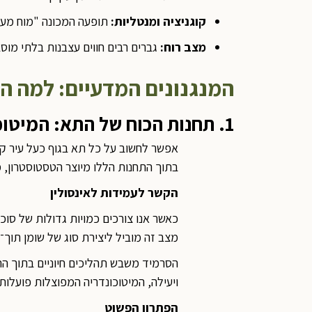
קוגניציה ומנטליות:
תופעה המכונה "מוח מעורפל" (Brain Fog), קושי בקבלת החלטות, ירידה בזיכרון 
מצב רוח:
גברים רבים חווים עצבנות בלתי מוס
המנגנונים המדעיים: למה ה
1. תחנות הכוח של התא: המיטוכונדריה
אפשר לחשוב על כל תא בגוף כעל עיר קט
בתוך התחנות הללו מיוצר הטסטוסטרון, מ
הקשר לעמידות לאינסולין
כאשר אנו צורכים כמויות גדולות של סוכר
מצב זה מוביל ליצירת סוג של שומן תוך־
הסרמיד משבש תהליכים חיוניים בתוך הת
ויעילה, המיטוכונדריה המפוצלות פועלות
הפתרון הפשוט