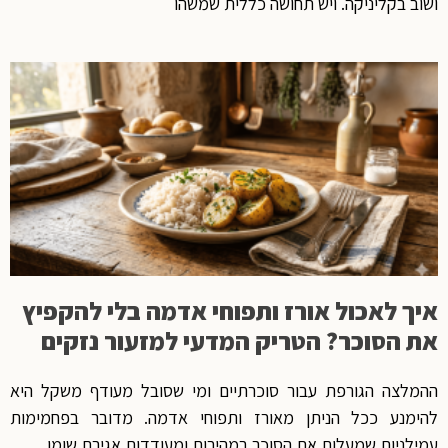
ושוב בקליניקה. ויש תחושה כללית שמשהו
איך לאכול אורז ותפוחי אדמה בלי להקפיץ
את הסוכר? הטריק המדעי למזעור נזקים
ההמלצה הגורפת עבור סוכרתיים ומי שסובל מעודף משקל היא
להימנע ככל הניתן מאורז ותפוחי אדמה. מדובר בפחמימות
עמילניות שמעלות את הסוכר במהירות ומעודדות אגירת שומן.