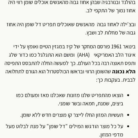
בהולנד ובנורבגיה שבהן אחוז גבוה מהאנשים אוכלים שומן רווי היה
אחוז נמוך של התקפי לב.
ובצ'ילה לאחוז גבוה מהאנשים שאוכלים תפריט דל שומן היה אחוז
גבוה של מחלות לב ושבץ.
בינואר 1961 פורסם המחקר של קיז במגזין הטיים ואומץ על ידי
איגוד הלב האמריקאי (AHA) ומשם הוא התגלגל כמו כדור שלג
ותפס תאוצה רבה בכל העולם. כך למעשה החלה להתבסס התפיסה
הלא נכונה
שהשומן הרווי ובראשו הכולסטרול הוא הגורם לתחלואה
לבבית. בעקבות כך:
הוצאו מהתפריט שלנו מזונות שאכלנו מאז ומעולם כמו
ביצים, שמנת, חמאה ובשר שומני.
תעשיות המזון החלו לייצר קו מוצרים חדש ללא שומן.
על כל מוצר הודגשו המילים "דל שומן" על מנת לבלוט מעל
מדפי המזון.