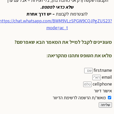
הקבוצה שקטה (רק אני כותבת בה), בלי חפירות – אבל עם ערך
ש
לא כדאי לפספס
.
להצטרפות לקבוצת
– יש דרך אחרת
https://chat.whatsapp.com/BWM9VLzSPGW9CQJPgZUS23?
mode=ac_t
מעוניינים לקבל למייל את המאמר הבא שאפרסם?
מלאו את הטופס ותהנו מהקריאה:
firstname
email
cellphone
אישור דיוור
מאשר/ת הרשמה לרשימת הדיוור
שליחה