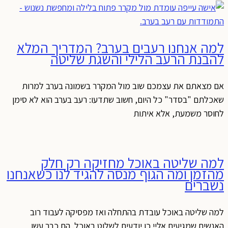
למה אנחנו רעבים בערב? המדריך המלא
להבנת הרעב הלילי והשגת שליטה
אם מצאתם את עצמכם שוב מול המקרר בשמונה בערב למרות
שאכלתם "בסדר" כל היום, חשוב שתדעו: רעב בערב הוא לא סימן
לחוסר משמעת, אלא איתות
למה שליטה באוכל מחזיקה רק חלק
מהזמן ומה הגוף מנסה להגיד לנו כשאנחנו
נשברים
למה שליטה באוכל עובדת בהתחלה ואז מפסיקה לעבוד רוב
האנשים שמגיעים אליי כן יודעים לשלוט באוכל. הם כבר עשו