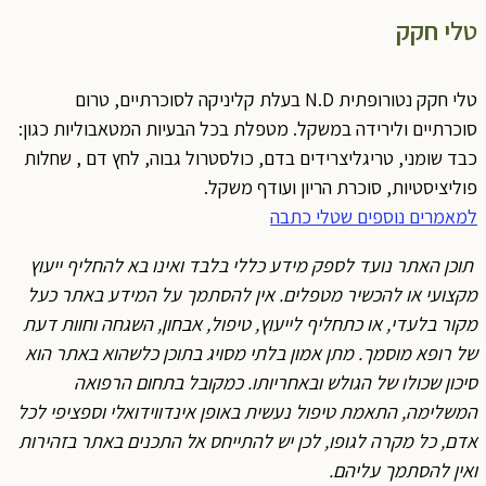
טלי חקק
טלי חקק נטורופתית N.D בעלת קליניקה לסוכרתיים, טרום
סוכרתיים ולירידה במשקל. מטפלת בכל הבעיות המטאבוליות כגון:
כבד שומני, טריגליצרידים בדם, כולסטרול גבוה, לחץ דם , שחלות
פוליציסטיות, סוכרת הריון ועודף משקל.
למאמרים נוספים שטלי כתבה
תוכן האתר נועד לספק מידע כללי בלבד ואינו בא להחליף ייעוץ
מקצועי או להכשיר מטפלים. אין להסתמך על המידע באתר כעל
מקור בלעדי, או כתחליף לייעוץ, טיפול, אבחון, השגחה וחוות דעת
של רופא מוסמך. מתן אמון בלתי מסויג בתוכן כלשהוא באתר הוא
סיכון שכולו של הגולש ובאחריותו. כמקובל בתחום הרפואה
המשלימה, התאמת טיפול נעשית באופן אינדווידואלי וספציפי לכל
אדם, כל מקרה לגופו, לכן יש להתייחס אל התכנים באתר בזהירות
ואין להסתמך עליהם.