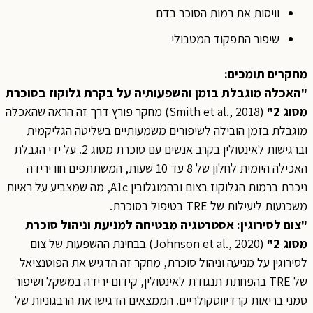
וויסות את רמות הסוכר בדם
שיפור התפקוד המטבולי
מחקרים תומכים:
"האכלה מוגבלת בזמן והשפעותיה על בקרת גלוקוז בסוכרת
מסוג 2"
(Smith et al., 2018) מחקר פורץ דרך זה הראה שהאכלה
מוגבלת בזמן הובילה לשיפורים משמעותיים בשליטה הגליקמית
וברגישות לאינסולין בקרב אנשים עם סוכרת מסוג 2. על ידי הגבלת
האכילה היומית לחלון של 8 עד 10 שעות, המשתתפים חוו ירידה
ניכרת ברמות הגלוקוז בצום ובהמוגלובין A1c, מה שמצביע על ראיות
משכנעות ליעילות של TRE בטיפול בסוכרת.
"צום לסירוגין: אסטרטגיה מבטיחה למניעת וניהול סוכרת
מסוג 2"
(Johnson et al., 2020) בבחינת ההשפעות של צום
לסירוגין על מניעה וניהול סוכרת, מחקר זה הדגיש את הפוטנציאל
של TRE בהפחתת תנגודת לאינסולין, קידום ירידה במשקל ושיפור
סמני בריאות קרדיווסקולריים. הממצאים הדגישו את הרבגוניות של