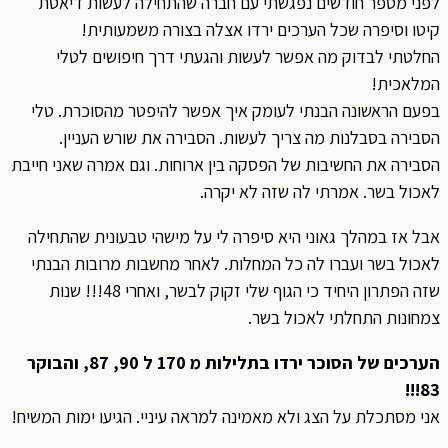
לפני מספר חודשים נפגשתי עם חברה שהתחילה לעשות דיאטת
קיטו וסיפרה שכל הערכים ירדו אצלה בצורה משמעותית!
החלטתי לבדוק מה אפשר לעשות והגעתי דרך חיפושים לטלי
המלאכית!
בפעם הראשונה הבנתי לעומק איך אפשר להיפטר מהסוכרת. טלי
הסבירה בסבלנות מה צריך לעשות. הסבירה את שורש העניין.
הסבירה את החשיבות של הפסקה בין ארוחות. וגם אמרה שאני חייבת
לאכול בשר. אמרתי לה שזה לא יקרה.
אבל אז במהלך גאוני היא סיפרה לי על מישהי טבעונית שהתחילה
לאכול בשר ועברו לה כל המחלות. לאחר מחשבות מרובות הבנתי
שזה הפתרון היחיד כי הגוף שלי זקוק לבשר, ואחרי 48!!! שנות
צמחונות התחלתי לאכול בשר.
הערכים של הסוכר ירדו בתלילות מ 170 ל 90, 87, והבוקר
83!!!
אני מסתכלת על הצג ולא מאמינה למראה עיניי. הגיעו ימות המשיח!