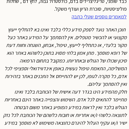
כבד שומני, טריגליצרידים בדם, כולסטרול גבוה, לחץ דם , שחלות
פוליציסטיות, סוכרת הריון ועודף משקל.
למאמרים נוספים שטלי כתבה
תוכן האתר נועד לספק מידע כללי בלבד ואינו בא להחליף ייעוץ
מקצועי או להכשיר מטפלים. אין להסתמך על המידע באתר כעל
מקור בלעדי, או כתחליף לייעוץ, טיפול, אבחון, השגחה וחוות דעת
של רופא מוסמך. מתן אמון בלתי מסויג בתוכן כלשהוא באתר הוא
סיכון שכולו של הגולש ובאחריותו. כמקובל בתחום הרפואה
המשלימה, התאמת טיפול נעשית באופן אינדווידואלי וספציפי לכל
אדם, כל מקרה לגופו, לכן יש להתייחס אל התכנים באתר בזהירות
ואין להסתמך עליהם.
חלק מהמידע הינו בגדר דעה אישית של הכותבת בלבד ואינו
מתיימר להתאים לכל אדם. השימוש והצפייה באתר הינם באחריות
הגולש בלבד ואין לראות במידע המופיע באתר משום הבטחה
לתוצאה כלשהי ו/או אחריות או חובות כלשהם של הכותבת לכל נזק
ישיר ו/או עקיף העלול להיגרם כתוצאה משימוש לא מוסמך במידע