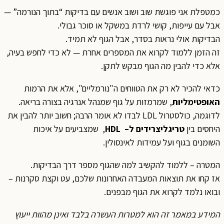
כמטפלת אני פוגשת שוב ושוב אנשים עם בדיקות “בתוך הנורמה” —
אבל עם עייפות, קושי לרדת במשקל או סוכר גבולי.
הבדיקות אולי נראות בסדר, אבל הגוף לא תמיד.
זה הזמן ללמוד לקרוא את המספרים אחרת — לא כדי לחפש בעיה,
אלא כדי להבין מה הגוף מבקש לתקן.
כדאי להכיר לא רק את הטווחים ה"נורמליים", אלא את הרמות
האופטימליות
, שמרמזות על גוף שמנהל אנרגיה בצורה בריאה.
לדוגמה, כולסטרול LDL לבדו לא אומר הרבה; חשוב יותר להבין את
היחסים בין
טריגליצרידים ל
–
HDL
, שמצביעים על איכות
השומנים בגוף ועל עמידות לאינסולין.
המטרה – ללמוד להקשיב למה שהגוף מספר דרך הבדיקות.
אז קחו את תוצאות המעבדה האחרונות שלכם, עט וקצת סקרנות –
ובואו נלמד לקרוא את הגוף מבפנים.
המידע במאמר זה הוא למטרות העשרה בלבד ואינן מהוות ייעוץ