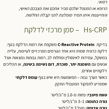
רפואי.
הרופא או המטפל שלכם מכיר אתכם ואת מצבכם האישי,
והתייעצות איתו תמיד מומלצת לפני קבלת החלטות.
Hs-CRP – סמן מרכזי לדלקת
בדיקת
C-Reactive Protein
משקפת את רמות הדלקת בגוף.
דלקת כרונית סמויה היא אחד הגורמים המרכזיים לעייפות, עלייה
במשקל, עמידות לאינסולין ומחלות לב. רמות גבוהות נמצאות אצל
אנשים עם
השמנת יתר
,
סוכרת
,
דום נשימה בשינה
, או תהליכים
דלקתיים אחרים.
כאשר הערך גבוה – המשמעות היא שיש בגוף
עומס דלקתי
שמפריע לתפקוד המטבולי התקין.
טווח מיטבי
:
פחות מ-1.0 מ"ג/ליטר
נורה כתומה
:
1–3 מ"ג/ליטר
נורה אדומה
:
מעל 3 מ"ג/ליטר