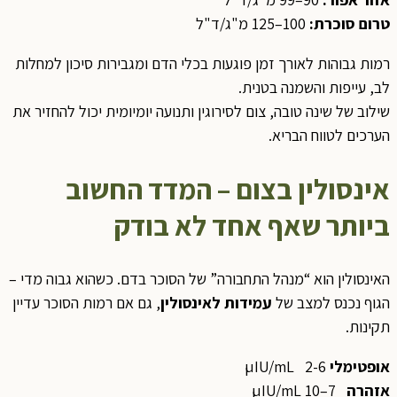
טרום סוכרת
:
100–125 מ"ג/ד"ל
רמות גבוהות לאורך זמן פוגעות בכלי הדם ומגבירות סיכון למחלות
לב, עייפות והשמנה בטנית.
שילוב של שינה טובה, צום לסירוגין ותנועה יומיומית יכול להחזיר את
הערכים לטווח הבריא.
אינסולין בצום – המדד החשוב
ביותר שאף אחד לא בודק
האינסולין הוא “מנהל התחבורה” של הסוכר בדם. כשהוא גבוה מדי –
הגוף נכנס למצב של
עמידות לאינסולין
, גם אם רמות הסוכר עדיין
תקינות.
אופטימלי
2-6 µIU/mL
אזהרה
7–10 µIU/mL