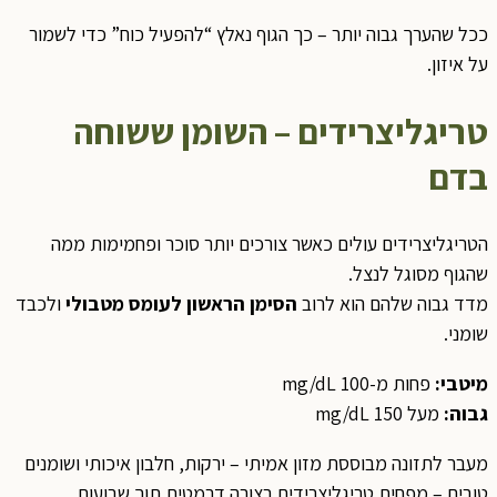
ככל שהערך גבוה יותר – כך הגוף נאלץ “להפעיל כוח” כדי לשמור
על איזון.
טריגליצרידים – השומן ששוחה
בדם
הטריגליצרידים עולים כאשר צורכים יותר סוכר ופחמימות ממה
שהגוף מסוגל לנצל.
מדד גבוה שלהם הוא לרוב
הסימן הראשון לעומס מטבולי
ולכבד
שומני.
מיטבי
:
פחות מ-100 mg/dL
גבוה
:
מעל 150 mg/dL
מעבר לתזונה מבוססת מזון אמיתי – ירקות, חלבון איכותי ושומנים
טובים – מפחית טריגליצרידים בצורה דרמטית תוך שבועות.