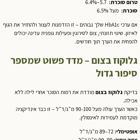
טרום סוכרת:
5.7–6.4%
סוכרת
:
מעל 6.5%
אם ערכי HbA1c שלך גבוהים – זו הזדמנות לעצור ולהחזיר את הגוף
לאיזון. שינוי תזונתי, צום לסירוגין ופעילות גופנית עדינה יכולים
להפחית את הערך תוך חודשים.
גלוקוז בצום – מדד פשוט שמספר
סיפור גדול
בדיקת
גלוקוז בצום
מודדת את רמות הסוכר אחרי לילה ללא
אכילה.
כאשר הערך עולה מעל 90-100 מ"ג/ד"ל – זו כבר אינדיקציה
מוקדמת לעמידות לאינסולין.
אופטימלי
:
72–89 מ"ג/ד"ל
אזור אפור
:
90–99 מ"ג/ד"ל