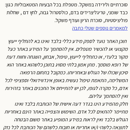
סוכרתיים ולירידה במשקל. מטפלת בכל הבעיות המטאבוליות כגון:
כבד שומני, טריגליצרידים בדם, כולסטרול גבוה, לחץ דם , שחלות
פוליציסטיות, סוכרת הריון ועודף משקל.
למאמרים נוספים שטלי כתבה
תוכן האתר נועד לספק מידע כללי בלבד ואינו בא להחליף ייעוץ
מקצועי או להכשיר מטפלים. אין להסתמך על המידע באתר כעל
מקור בלעדי, או כתחליף לייעוץ, טיפול, אבחון, השגחה וחוות דעת
של רופא מוסמך. מתן אמון בלתי מסויג בתוכן כלשהוא באתר הוא
סיכון שכולו של הגולש ובאחריותו. כמקובל בתחום הרפואה
המשלימה, התאמת טיפול נעשית באופן אינדווידואלי וספציפי לכל
אדם, כל מקרה לגופו, לכן יש להתייחס אל התכנים באתר בזהירות
ואין להסתמך עליהם.
חלק מהמידע הינו בגדר דעה אישית של הכותבת בלבד ואינו
מתיימר להתאים לכל אדם. השימוש והצפייה באתר הינם באחריות
הגולש בלבד ואין לראות במידע המופיע באתר משום הבטחה
לתוצאה כלשהי ו/או אחריות או חובות כלשהם של הכותבת לכל נזק