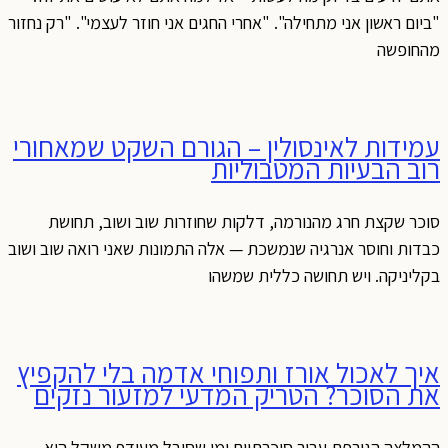
"ביום ראשון אני מתחילה". "אחרי החגים אני חוזר לעצמי". "רק נחזור
מהחופשה
עמידות לאינסולין – הגורם השקט שמאחורי
רוב הבעיות המטבוליות
סוכר שקצת חרג מהנורמה, דלקות שחוזרות שוב ושוב, תחושת
כבדות וחוסר אנרגיה שנמשכת — אלה התמונות שאני רואה שוב ושוב
בקליניקה. ויש תחושה כללית שמשהו
איך לאכול אורז ותפוחי אדמה בלי להקפיץ
את הסוכר? הטריק המדעי למזעור נזקים
ההמלצה הגורפת עבור סוכרתיים ומי שסובל מעודף משקל היא