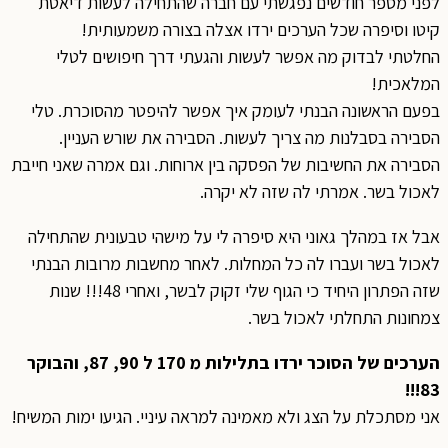
לפני מספר חודשים נפגשתי עם חברה שהתחילה לעשות דיאטת
קיטו וסיפרה שכל הערכים ירדו אצלה בצורה משמעותית!
החלטתי לבדוק מה אפשר לעשות והגעתי דרך חיפושים לטלי
המלאכית!
בפעם הראשונה הבנתי לעומק איך אפשר להיפטר מהסוכרת. טלי
הסבירה בסבלנות מה צריך לעשות. הסבירה את שורש העניין.
הסבירה את החשיבות של הפסקה בין ארוחות. וגם אמרה שאני חייבת
לאכול בשר. אמרתי לה שזה לא יקרה.
אבל אז במהלך גאוני היא סיפרה לי על מישהי טבעונית שהתחילה
לאכול בשר ועברו לה כל המחלות. לאחר מחשבות מרובות הבנתי
שזה הפתרון היחיד כי הגוף שלי זקוק לבשר, ואחרי 48!!! שנות
צמחונות התחלתי לאכול בשר.
הערכים של הסוכר ירדו בתלילות מ 170 ל 90, 87, והבוקר
83!!!
אני מסתכלת על הצג ולא מאמינה למראה עיניי. הגיעו ימות המשיח!