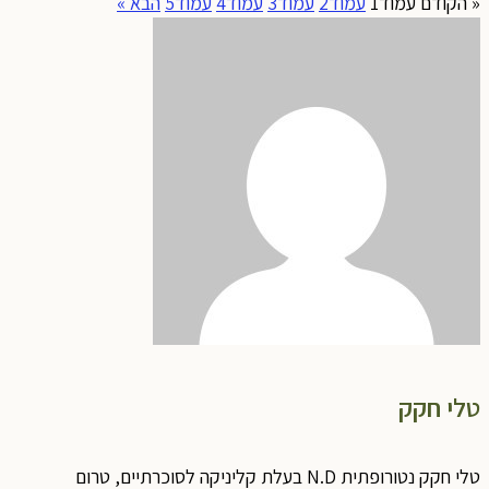
« הקודם
עמוד
1
עמוד
2
עמוד
3
עמוד
4
עמוד
5
הבא »
טלי חקק
טלי חקק נטורופתית N.D בעלת קליניקה לסוכרתיים, טרום