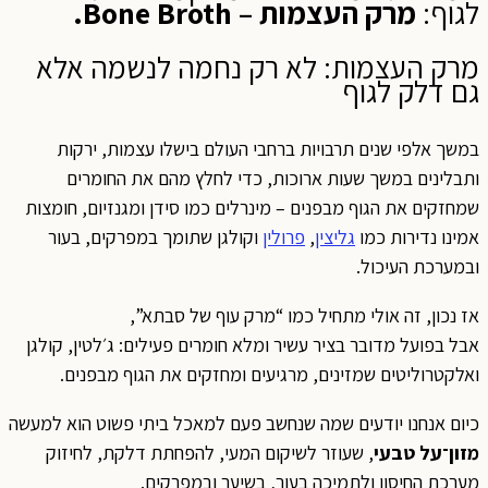
לגוף:
מרק העצמות – Bone Broth.
מרק העצמות: לא רק נחמה לנשמה אלא
גם דלק לגוף
במשך אלפי שנים תרבויות ברחבי העולם בישלו עצמות, ירקות
ותבלינים במשך שעות ארוכות, כדי לחלץ מהם את החומרים
שמחזקים את הגוף מבפנים – מינרלים כמו סידן ומגנזיום, חומצות
אמינו נדירות כמו
גליצין
,
פרולין
וקולגן שתומך במפרקים, בעור
ובמערכת העיכול.
אז נכון, זה אולי מתחיל כמו “מרק עוף של סבתא”,
אבל בפועל מדובר בציר עשיר ומלא חומרים פעילים: ג׳לטין, קולגן
ואלקטרוליטים שמזינים, מרגיעים ומחזקים את הגוף מבפנים.
כיום אנחנו יודעים שמה שנחשב פעם למאכל ביתי פשוט הוא למעשה
מזון־על טבעי
, שעוזר לשיקום המעי, להפחתת דלקת, לחיזוק
מערכת החיסון ולתמיכה בעור, בשיער ובמפרקים.