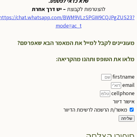
ש
לא כדאי לפספס
.
להצטרפות לקבוצת
– יש דרך אחרת
https://chat.whatsapp.com/BWM9VLzSPGW9CQJPgZUS23?
mode=ac_t
מעוניינים לקבל למייל את המאמר הבא שאפרסם?
מלאו את הטופס ותהנו מהקריאה:
firstname
email
cellphone
אישור דיוור
מאשר/ת הרשמה לרשימת הדיוור
שליחה
סיפורי הצלחה