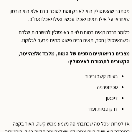
מסתבר שהאינסולין הוא לא רק ווסת לסוכר בדם אלא הוא הורמון
שאחראי על אילו תאים יאכלו עכשיו ואילו יאכלו אח"כ.
כלומר הרבה תאים במוח תלויים באינסולין להישרדות שלהם.
וכשהאינסולין חסר, תאים רבים פשוט מתים מרעב לגלוקוז.
מצבים בריאותיים נוספים של המוח, מלבד אלצהיימר,
הקשורים לתנגודת לאינסולין:
בעיות קשב וריכוז
סכיזופרניה
דיכאון
דו קוטביות ועוד
אז למרות שכל מה שכתבתי פה נשמע ממש קשה, האור בקצה
המנהרה הוא שעד היום אמרו לנו שאלצהיימר תלויה בגיל, היסטוריה