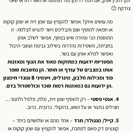
זמן להכין אותן, אם תמדדו זמן מול הפסטה או האורז תראו שאני
צודקת 🙂
מה עושים איתן? אפשר להקפיץ עם שמן זית או שמן קוקוס
או חמאה להוסיף שום ותבלינים וישר להגיש לצלחת- זו
התוספת הכי מהירה שיש בנוסף, אפשר לשלב אותן
בחביתה, פשטידות נהדרות בשילוב גבינות ועשבי תיבול
ואפשר למלא אותן עם בשר.
הפטריות ידועות כמחזקות מאוד את הגוף ומאזנות
אותו במצבים של עודף או חוסר. הן נחשבות סופר
פוד ומכילות חלבון, מינרלים, ויטמיני B ונוגדי חימצון
.הן ידועות גם כמאזנות רמות סוכר וכולסטרול בדם.
4. אנטי פסטי
– רק להוסיף שמן זית, מלח, פלפל ולתנור…
חצילים בתנור או על האש, ברוקולי. כרובית. כרוב.
5.
קייל/ מנגולד/ תרד
– אחד מהם או שלושתם ביחד –
קוצצים דק משם למחבת, אפשר להקפיץ עם שמן קוקוס או