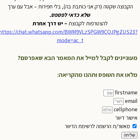
הקבוצה שקטה (רק אני כותבת בה), בלי חפירות – אבל עם ערך
ש
לא כדאי לפספס
.
להצטרפות לקבוצת
– יש דרך אחרת
https://chat.whatsapp.com/BWM9VLzSPGW9CQJPgZUS23?
mode=ac_t
מעוניינים לקבל למייל את המאמר הבא שאפרסם?
מלאו את הטופס ותהנו מהקריאה:
firstname
email
cellphone
אישור דיוור
מאשר/ת הרשמה לרשימת הדיוור
שליחה