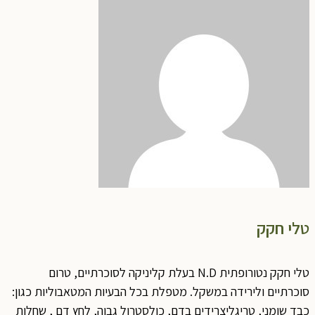
טלי חקק
טלי חקק נטורופתית N.D בעלת קליניקה לסוכרתיים, טרום
סוכרתיים ולירידה במשקל. מטפלת בכל הבעיות המטאבוליות כגון:
כבד שומני, טריגליצרידים בדם, כולסטרול גבוה, לחץ דם , שחלות