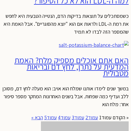
למה ה-LDL הוא לא כל הסיפור?
כשמסתכלים על תוצאות בדיקות הדם, הנטייה הטבעית היא לחפש
את רמת ה-LDL ולראות אם הוא "יוצא מהסוגריים". אבל האמת היא
שהמספר הזה לבדו לא תמיד
האם אתם אוכלים מספיק מלח? האמת
המדעית על נתרן, לחץ דם ובריאות
מטבולית
במשך שנים לימדו אותנו שמלח הוא אויב: הוא מעלה לחץ דם, מסוכן
ללב ועדיף כמה שפחות. אבל בשנים האחרונות המחקר מספר סיפור
אחר: מלח הוא
« הקודם
עמוד
1
עמוד
2
עמוד
3
עמוד
4
עמוד
5
הבא »