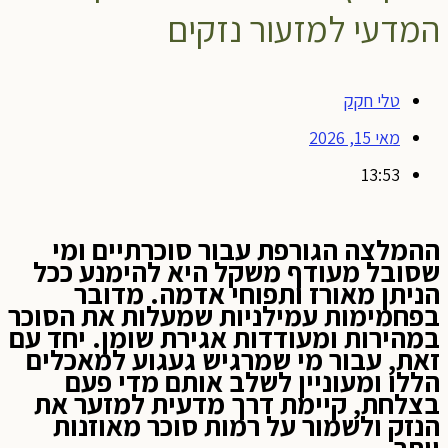
המדעי למזעור נזקים
טלי חקק
מאי 15, 2026
13:53
ההמלצה הגורפת עבור סוכרתיים ומי
שסובל מעודף משקל היא להימנע ככל
הניתן מאורז ותפוחי אדמה. מדובר
בפחמימות עמילניות שמעלות את הסוכר
במהירות ומעודדות אגירת שומן. יחד עם
זאת, עבור מי שמרגיש געגוע למאכלים
הללו ומעוניין לשלב אותם מדי פעם
בצלחת, קיימת דרך מדעית למזער את
הנזק ולשמור על רמות סוכר מאוזנות
יותר.