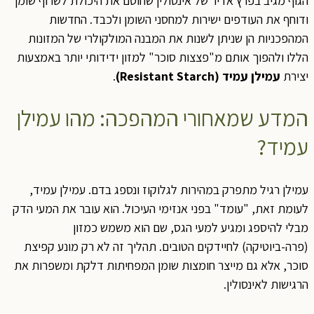
הגוף מגיב בפרץ אדיר של אינסולין שחוסם את היכולת לשרוף שומן
ודוחף את העודפים ישירות למחסני השומן ולכבד. החדשות
המהפכניות הן שניתן לשנות את המבנה המולקולרי של המזונות
הללו ולהפוך אותם מ"פצצות סוכר" למזון ידידותי יותר באמצעות
יצירת
עמילן עמיד (Resistant Starch)
.
המדע שמאחורי המהפכה: מהו עמילן
עמיד?
עמילן רגיל מתפרק במהירות לגלוקוז ונספג בדם. עמילן עמיד,
לעומת זאת, "עומד" בפני אנזימי העיכול. הוא עובר את המעי הדק
מבלי להיספג ומגיע למעי הגס, שם הוא משמש כמזון
(פרה-ביוטיקה) לחיידקים הטובים. תהליך זה לא רק מונע קפיצת
סוכר, אלא גם מייצר חומצות שומן המפחיתות דלקת ומשפרות את
הרגישות לאינסולין.