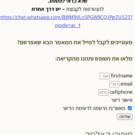
ש
לא כדאי לפספס
.
להצטרפות לקבוצת
– יש דרך אחרת
https://chat.whatsapp.com/BWM9VLzSPGW9CQJPgZUS23?
mode=ac_t
מעוניינים לקבל למייל את המאמר הבא שאפרסם?
מלאו את הטופס ותהנו מהקריאה:
firstname
email
cellphone
אישור דיוור
מאשר/ת הרשמה לרשימת הדיוור
שליחה
סיפורי הצלחה