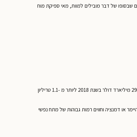
פים שבסופו של דבר מובילים למוות, מאי ספיקת מוח
סך כל התשלומים עבור שירותי בריאות, סיעוד והוספיס עבור אנשים עם מחלת אלצהיימר ודמנציה צפויים לעלות מ- 290 מיליארד דולר בשנת 2018 ליותר מ -1.1 טריליון
היימר או דמנציה וחווים רמות גבוהות של מתח נפשי