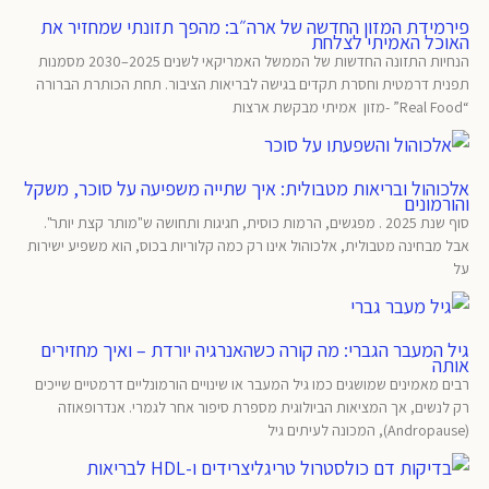
פירמידת המזון החדשה של ארה״ב: מהפך תזונתי שמחזיר את
האוכל האמיתי לצלחת
הנחיות התזונה החדשות של הממשל האמריקאי לשנים 2025–2030 מסמנות
תפנית דרמטית וחסרת תקדים בגישה לבריאות הציבור. תחת הכותרת הברורה
“Real Food” -מזון אמיתי מבקשת ארצות
אלכוהול ובריאות מטבולית: איך שתייה משפיעה על סוכר, משקל
והורמונים
סוף שנת 2025 . מפגשים, הרמות כוסית, חגיגות ותחושה ש"מותר קצת יותר".
אבל מבחינה מטבולית, אלכוהול אינו רק כמה קלוריות בכוס, הוא משפיע ישירות
על
גיל המעבר הגברי: מה קורה כשהאנרגיה יורדת – ואיך מחזירים
אותה
רבים מאמינים שמושגים כמו גיל המעבר או שינויים הורמונליים דרמטיים שייכים
רק לנשים, אך המציאות הביולוגית מספרת סיפור אחר לגמרי. אנדרופאוזה
(Andropause), המכונה לעיתים גיל