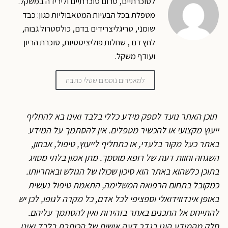
לסוכרתיים, טרום סוכרתיים ולירידה במשקל.
מטפלת בכל הבעיות המטאבוליות כגון: כבד
שומני, טריגליצרידים בדם, כולסטרול גבוה,
לחץ דם , שחלות פוליציסטיות, סוכרת הריון
ועודף משקל.
למאמרים נוספים שטלי כתבה
תוכן האתר נועד לספק מידע כללי בלבד ואינו בא להחליף
ייעוץ מקצועי או להכשיר מטפלים. אין להסתמך על המידע
באתר כעל מקור בלעדי, או כתחליף לייעוץ, טיפול, אבחון,
השגחה וחוות דעת של רופא מוסמך. מתן אמון בלתי מסויג
בתוכן כלשהוא באתר הוא סיכון שכולו של הגולש ובאחריותו.
כמקובל בתחום הרפואה המשלימה, התאמת טיפול נעשית
באופן אינדווידואלי וספציפי לכל אדם, כל מקרה לגופו, לכן יש
להתייחס אל התכנים באתר בזהירות ואין להסתמך עליהם.
חלק מהמידע הינו בגדר דעה אישית של הכותבת בלבד ואינו