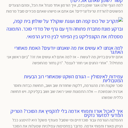
קשור לשומן שאתם אוכלים!)
למה הגוף שלנו אוגר שומן בדם, איך הורמון אחד מנהל את הכל, ומהם הצעדים
הפשוטים להורדת טריגליצרידים? אם אתם או מישהו שאתם מכירים סובל מרמות
למה אנחנו לא עושים את מה שאנחנו יודעים? האמת מאחורי
האתגר
אתם יודעים בדיוק מה לעשות – אז למה אתם לא עושים את זה? "ביום ראשון אני
מתחילה". "אחרי החגים אני חוזר לעצמי". "רק נחזור מהחופשה
עמידות לאינסולין – הגורם השקט שמאחורי רוב הבעיות
המטבוליות
סוכר שקצת חרג מהנורמה, דלקות שחוזרות שוב ושוב, תחושת כבדות וחוסר
אנרגיה שנמשכת — אלה התמונות שאני רואה שוב ושוב בקליניקה. ויש תחושה
כללית שמשהו
איך לאכול אורז ותפוחי אדמה בלי להקפיץ את הסוכר? הטריק
המדעי למזעור נזקים
ההמלצה הגורפת עבור סוכרתיים ומי שסובל מעודף משקל היא להימנע ככל
הניתן מאורז ותפוחי אדמה. מדובר בפחמימות עמילניות שמעלות את הסוכר