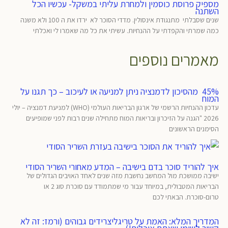
מספיק פרוסת כוסמין ולמחרת עליתי במשקל- עכשיו הכל
השתנה
שנים שסבלתי מתנגודת אינסולין. מדדי הסוכר לא ירדו את ה 100 ולא משנה
כמה שמרתי והקפדתי על ההנחיות. עשיתי את כל מה שאמרו לי ואכלתי
מאמרים נוספים
45% מהסיכון לדמנציה ניתן למניעה או לעיכוב – כך תגנו על
המוח
עדכון ההנחיות הרשמי של ארגון הבריאות העולמי (WHO) למניעת דמנציה – יולי
2026 "הגנה על הזיכרון ובריאות המוח מתחילה שנים רבות לפני שמופיעים
הסימנים הראשונים
איך להוריד סוכר בדם בישיבה – המדע מאחורי השריר הסודי
ישיבה ממושכת מול המחשב נחשבת מזה שנים לאחד האויבים הגדולים של
הבריאות המטבולית, במיוחד עבור מי שמתמודד עם סוכרת סוג 2 או
טרום-סוכרת. הבאתי לכם
המדריך המלא: האמת על טריגליצרידים גבוהים (ורמז: זה לא