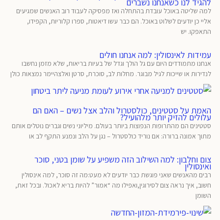
להגיד לנו כשאנחנו נשברים
למה שליטה באוכל עובדת בהתחלה ואז מפסיקה לעבוד רוב האנשים שמגיעים
אליי כן יודעים לשלוט באוכל. הם כבר עשו דיאטות, ספרו קלוריות, הקפידו,
התאפקו. יש
עמידות לאינסולין: למה אנחנו חולים
אנחנו מתמודדים היום עם גל הולך וגדל של בעיות בריאות, שלא מזמן נחשבו
לנדירות או שייכות לגיל מבוגר. מחלות לב, סוכרת, סרטן ואלצהיימר נמצאות כולן
האמת על סטטינים, כולסטרול והלב אצל נשים – האם הם
עלולים להזיק יותר מלהועיל?
סטטינים הם מהתרופות הנפוצות ביותר בעולם. מיליוני נשים וגברים נוטלים אותם
מתוך אמונה ברורה: אם נוריד כולסטרול – נגן על הלב ונמנע התקף לב או
צום וחלבון: למה השילוב הזה משפיע על שומן בטני, סוכר
ואינסולין
רבים מהאנשים שאני פוגשת כבר יודעים לא מעט:מה זה סוכר, למה אינסולין
חשוב, איך נראה צום לסירוגין,ואפילו מה “אמור” להיות בריא לאכול. ובכל זאת,
השומן