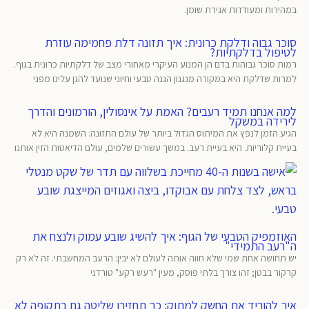
במהירות ומעודדות אגירת שומן.
סוכר גבוה ודלקת כרונית: איך תזונה דלת פחמימה עוזרת
לטיפול בדלקתיות?
רמות סוכר גבוהות בדם הן המנוע העיקרי מאחורי מצב של דלקתיות כרונית בגוף.
למרות שדלקת היא במקורה מנגנון הגנה טבעי וחיוני שנועד להגן עלינו מפני
למה אנחנו תמיד רעבים? האמת על אינסולין, הורמונים והדרך
לירידה במשקל
הגיע הזמן לנפץ את המיתוס הגדול ביותר של עולם התזונה: השמנה היא לא
בעיית קלוריות. היא בעיית רעב. במשך עשורים שלמים, עולם הדיאטות הזין אותנו
האוזמפיק הטבעי של הגוף: איך להשיג שובע עמוק ולנצח את
ה"רעב התמידי"
יש תחושה אחת שמי שלא חווה אותה לעולם לא יבין: הרעב המחשבתי. זה לא רק
קרקור בבטן; זהו צורך בלתי פוסק, מעין "רעש רקע" טורדני
איך להוריד את החשק למתוק: כך תחזירו שליטה גם בתקופה לא